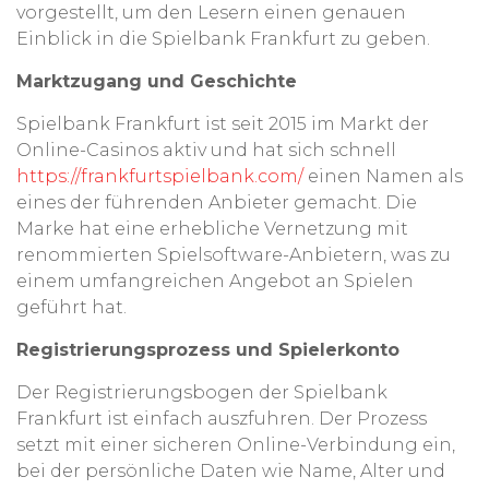
vorgestellt, um den Lesern einen genauen
Einblick in die Spielbank Frankfurt zu geben.
Marktzugang und Geschichte
Spielbank Frankfurt ist seit 2015 im Markt der
Online-Casinos aktiv und hat sich schnell
https://frankfurtspielbank.com/
einen Namen als
eines der führenden Anbieter gemacht. Die
Marke hat eine erhebliche Vernetzung mit
renommierten Spielsoftware-Anbietern, was zu
einem umfangreichen Angebot an Spielen
geführt hat.
Registrierungsprozess und Spielerkonto
Der Registrierungsbogen der Spielbank
Frankfurt ist einfach auszfuhren. Der Prozess
setzt mit einer sicheren Online-Verbindung ein,
bei der persönliche Daten wie Name, Alter und