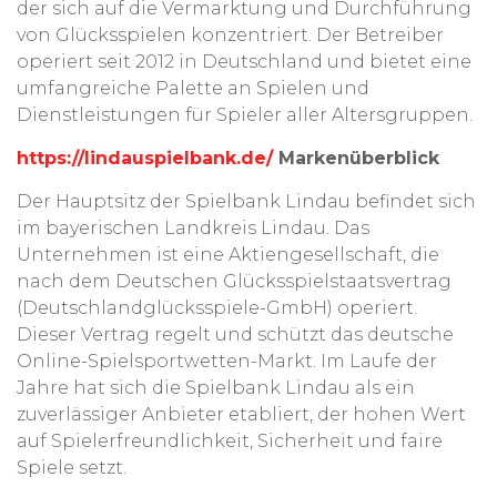
der sich auf die Vermarktung und Durchführung
von Glücksspielen konzentriert. Der Betreiber
operiert seit 2012 in Deutschland und bietet eine
umfangreiche Palette an Spielen und
Dienstleistungen für Spieler aller Altersgruppen.
https://lindauspielbank.de/
Markenüberblick
Der Hauptsitz der Spielbank Lindau befindet sich
im bayerischen Landkreis Lindau. Das
Unternehmen ist eine Aktiengesellschaft, die
nach dem Deutschen Glücksspielstaatsvertrag
(Deutschlandglücksspiele-GmbH) operiert.
Dieser Vertrag regelt und schützt das deutsche
Online-Spielsportwetten-Markt. Im Laufe der
Jahre hat sich die Spielbank Lindau als ein
zuverlässiger Anbieter etabliert, der hohen Wert
auf Spielerfreundlichkeit, Sicherheit und faire
Spiele setzt.