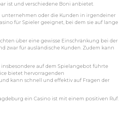
ar ist und verschiedene Boni anbietet.
zu unternehmen oder die Kunden in irgendeiner
sino für Spieler geeignet, bei dem sie auf lange
richten über eine gewisse Einschränkung bei der
nd zwar für ausländische Kunden. Zudem kann
 insbesondere auf dem Spielangebot führte
ice bietet hervorragenden
und kann schnell und effektiv auf Fragen der
deburg ein Casino ist mit einem positiven Ruf.