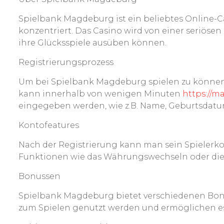
Spielbank Magdeburg ist ein beliebtes Online-Cas
konzentriert. Das Casino wird von einer seriösen
ihre Glücksspiele ausüben können.
Registrierungsprozess
Um bei Spielbank Magdeburg spielen zu können, 
kann innerhalb von wenigen Minuten
https://
eingegeben werden, wie z.B. Name, Geburtsdatum 
Kontofeatures
Nach der Registrierung kann man sein Spielerk
Funktionen wie das Währungswechseln oder di
Bonussen
Spielbank Magdeburg bietet verschiedenen Bon
zum Spielen genutzt werden und ermöglichen es