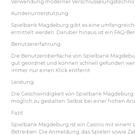
Verwendung moderner Verschlüsselungstechnolo
Kundenunterstützung
Spielbank Magdeburg gibt es eine umfangreich
ermittelt werden. Darüber hinaus ist ein FAQ-Be
Benutzererfahrung
Die Benutzeroberfläche von Spielbank Magdebur
gut geordnet und können schnell gefunden werd
immer nur einen Klick entfernt.
Leistung
Die Geschwindigkeit von Spielbank Magdeburg ist
möglich zu gestalten. Selbst bei einer hohen An
Fazit
Spielbank Magdeburg ist ein Casino mit einem s
Betreiben. Die Anmeldung, das Spielen sowie Za