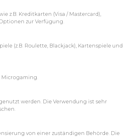
z.B. Kreditkarten (Visa / Mastercard),
 Optionen zur Verfügung.
ele (z.B. Roulette, Blackjack), Kartenspiele und
d Microgaming.
genutzt werden. Die Verwendung ist sehr
schen.
izensierung von einer zuständigen Behörde. Die