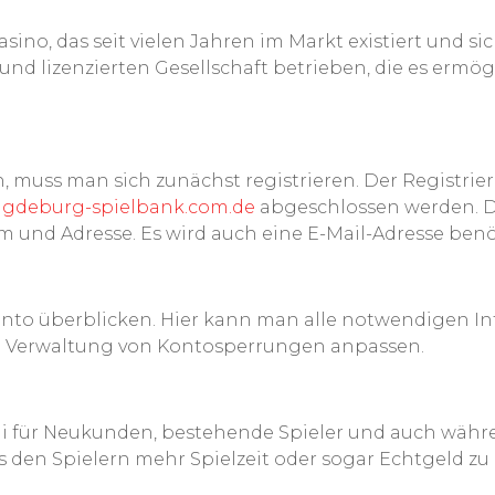
ino, das seit vielen Jahren im Markt existiert und si
 und lizenzierten Gesellschaft betrieben, die es ermög
muss man sich zunächst registrieren. Der Registrier
magdeburg-spielbank.com.de
abgeschlossen werden. D
und Adresse. Es wird auch eine E-Mail-Adresse benöt
onto überblicken. Hier kann man alle notwendigen 
e Verwaltung von Kontosperrungen anpassen.
i für Neukunden, bestehende Spieler und auch währ
 den Spielern mehr Spielzeit oder sogar Echtgeld zu