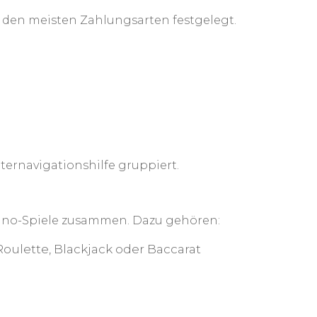
i den meisten Zahlungsarten festgelegt.
ternavigationshilfe gruppiert.
sino-Spiele zusammen. Dazu gehören:
oulette, Blackjack oder Baccarat