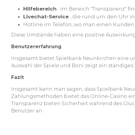
Hilfebereich
: Im Bereich "Transparenz" f
Livechat-Service
, die rund um den Uhr in
Hotline im Telefon, wo man einen Kunden
Diese Umstände haben eine positive Auswirkung 
Benutzererfahrung
Insgesamt bietet Spielbank Neunkirchen eine umf
Auswahl der Spiele und Boni zeigt ein ständige
Fazit
Insgesamt kann man sagen, dass Spielbank Neunki
Zahlungsmethoden bietet das Online-Casino eine
Transparenz bieten Sicherheit während des Glück
Benutzer an.