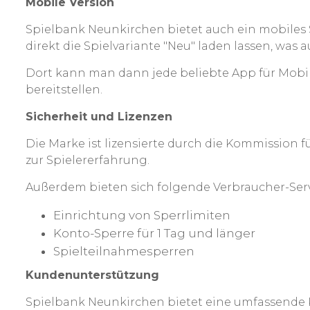
Mobile Version
Spielbank Neunkirchen bietet auch ein mobiles
direkt die Spielvariante "Neu" laden lassen, was
Dort kann man dann jede beliebte App für Mobi
bereitstellen.
Sicherheit und Lizenzen
Die Marke ist lizensierte durch die Kommission f
zur Spielererfahrung.
Außerdem bieten sich folgende Verbraucher-Serv
Einrichtung von Sperrlimiten
Konto-Sperre für 1 Tag und länger
Spielteilnahmesperren
Kundenunterstützung
Spielbank Neunkirchen bietet eine umfassende 