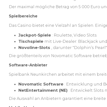
Der maximal mögliche Betrag von 5 000 Euro und 
Spielbereiche
Das Casino bietet eine Vielzahl an Spielen. Eini
Jackpot-Spiele
: Roulette, Video Slots
Tischspiele
mit Live-Dealer: Blackjack un
Novoline-Slots
, darunter "Dolphin’s Pearl"
Die größtenteils von Novomatic Software betriebe
Software-Anbieter
Spielbank Neunkirchen arbeitet mit einem brei
Novomatic Software
: Entwicklung und B
NetEntertainment (NE)
: Entwickelt Slot
Die Auswahl an Anbietern garantiert eine breite 