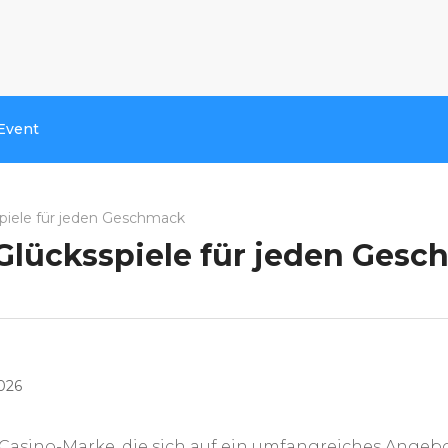
Event
piele für jeden Geschmack
Glücksspiele für jeden Ges
2026
-Casino-Marke, die sich auf ein umfangreiches Angeb