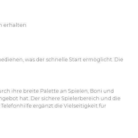
n erhalten
edienen, was der schnelle Start ermöglicht. Die
ch ihre breite Palette an Spielen, Boni und
gebot hat. Der sichere Spielerbereich und die
lefonhilfe ergänzt die Vielseitigkeit für