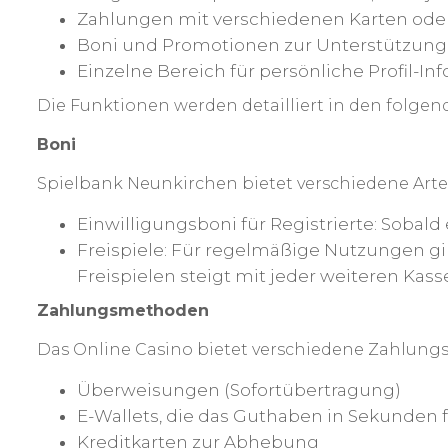
Zahlungen mit verschiedenen Karten ode
Boni und Promotionen zur Unterstützung 
Einzelne Bereich für persönliche Profil-I
Die Funktionen werden detailliert in den folgen
Boni
Spielbank Neunkirchen bietet verschiedene Arten
Einwilligungsboni für Registrierte: Sobald e
Freispiele: Für regelmäßige Nutzungen gibt
Freispielen steigt mit jeder weiteren Kass
Zahlungsmethoden
Das Online Casino bietet verschiedene Zahlungs
Überweisungen (Sofortübertragung)
E-Wallets, die das Guthaben in Sekunden 
Kreditkarten zur Abhebung