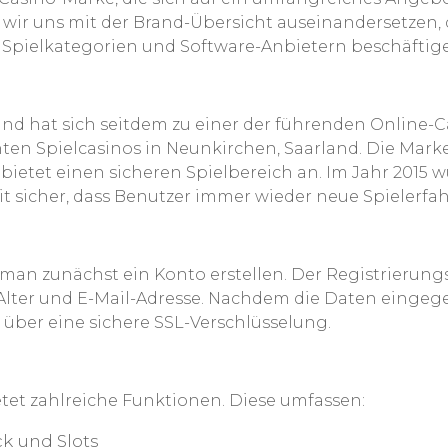
n wir uns mit der Brand-Übersicht auseinandersetzen,
 Spielkategorien und Software-Anbietern beschäftig
d hat sich seitdem zu einer der führenden Online-C
n Spielcasinos in Neunkirchen, Saarland. Die Marke 
ietet einen sicheren Spielbereich an. Im Jahr 2015 
it sicher, dass Benutzer immer wieder neue Spielerf
an zunächst ein Konto erstellen. Der Registrierungs
 Alter und E-Mail-Adresse. Nachdem die Daten einge
über eine sichere SSL-Verschlüsselung.
tet zahlreiche Funktionen. Diese umfassen:
ck und Slots