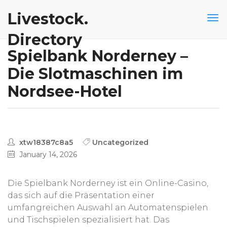
Livestock.
Directory
Spielbank Norderney –
Die Slotmaschinen im
Nordsee-Hotel
xtw18387c8a5
Uncategorized
January 14, 2026
Die Spielbank Norderney ist ein Online-Casino,
das sich auf die Präsentation einer
umfangreichen Auswahl an Automatenspielen
und Tischspielen spezialisiert hat. Das