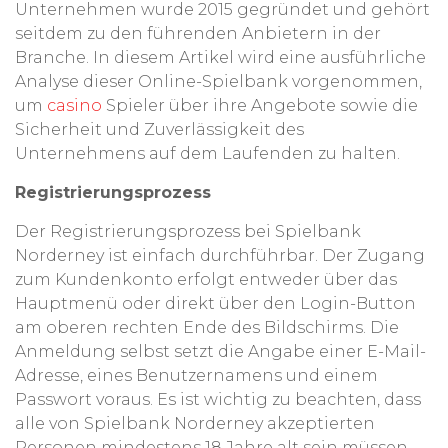
Unternehmen wurde 2015 gegründet und gehört
seitdem zu den führenden Anbietern in der
Branche. In diesem Artikel wird eine ausführliche
Analyse dieser Online-Spielbank vorgenommen,
um
casino
Spieler über ihre Angebote sowie die
Sicherheit und Zuverlässigkeit des
Unternehmens auf dem Laufenden zu halten.
Registrierungsprozess
Der Registrierungsprozess bei Spielbank
Norderney ist einfach durchführbar. Der Zugang
zum Kundenkonto erfolgt entweder über das
Hauptmenü oder direkt über den Login-Button
am oberen rechten Ende des Bildschirms. Die
Anmeldung selbst setzt die Angabe einer E-Mail-
Adresse, eines Benutzernamens und einem
Passwort voraus. Es ist wichtig zu beachten, dass
alle von Spielbank Norderney akzeptierten
Personen mindestens 18 Jahre alt sein müssen.