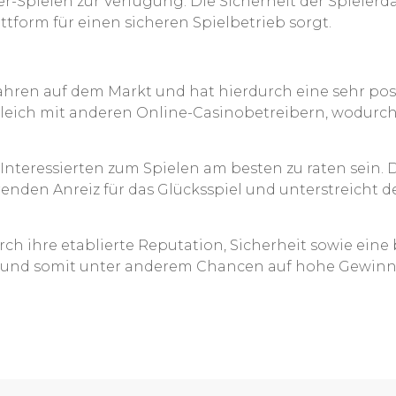
er-Spielen zur Verfügung. Die Sicherheit der Spielerd
tform für einen sicheren Spielbetrieb sorgt.
Jahren auf dem Markt und hat hierdurch eine sehr pos
rgleich mit anderen Online-Casinobetreibern, wodurch 
nteressierten zum Spielen am besten zu raten sein. 
erenden Anreiz für das Glücksspiel und unterstreicht 
 ihre etablierte Reputation, Sicherheit sowie eine br
elen und somit unter anderem Chancen auf hohe Gewinne