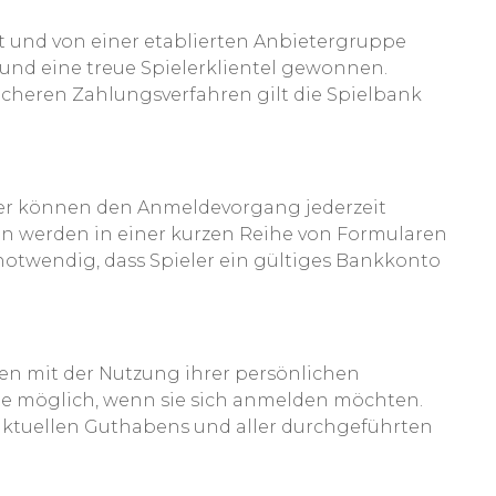
det und von einer etablierten Anbietergruppe
 und eine treue Spielerklientel gewonnen.
cheren Zahlungsverfahren gilt die Spielbank
cher können den Anmeldevorgang jederzeit
aten werden in einer kurzen Reihe von Formularen
 notwendig, dass Spieler ein gültiges Bankkonto
n mit der Nutzung ihrer persönlichen
te möglich, wenn sie sich anmelden möchten.
 aktuellen Guthabens und aller durchgeführten