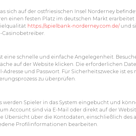
as sich auf der ostfriesischen Insel Norderney befin
hren einen festen Platz im deutschen Markt erarbeitet
ielqualität
https://spielbank-norderney.com.de/
und si
-Casinobetreiber.
ist eine schnelle und einfache Angelegenheit. Besu
fläche auf der Website klicken. Die erforderlichen D
l-Adresse und Passwort. Für Sicherheitszwecke ist es
ierungsprozess zu überprüfen.
 werden Spieler in das System eingebucht und könne
 Account sind via E-Mail oder direkt auf der Websi
e Übersicht über die Kontodaten, einschließlich des
edene Profilinformationen bearbeiten.