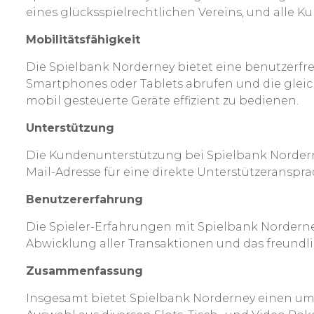
eines glücksspielrechtlichen Vereins, und alle 
Mobilitätsfähigkeit
Die Spielbank Norderney bietet eine benutzerfr
Smartphones oder Tablets abrufen und die gleich
mobil gesteuerte Geräte effizient zu bedienen.
Unterstützung
Die Kundenunterstützung bei Spielbank Norderne
Mail-Adresse für eine direkte Unterstützeransp
Benutzererfahrung
Die Spieler-Erfahrungen mit Spielbank Norderney
Abwicklung aller Transaktionen und das freundl
Zusammenfassung
Insgesamt bietet Spielbank Norderney einen um