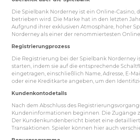
Die Spielbank Norderney ist ein Online-Casino, d
betrieben wird. Die Marke hat in den letzten Ja
Aufgrund ihrer exklusiven Atmosphäre, hoher Sp
Norderney als einer der renommiertesten Online
Registrierungprozess
Die Registrierung bei der Spielbank Norderney 
starten, indem sie auf die entsprechende Schalt
eingetragen, einschließlich Name, Adresse, E-Mai
oder eine Kreditkarte angeben, um den Identifiz
Kundenkontodetails
Nach dem Abschluss des Registrierungsvorgangs
Kundeninformationen beginnen. Die Zugänge zum
Der Kundenkundenbericht bietet eine detailliert
Transaktionen. Spieler können hier auch verschi