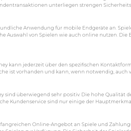
Kundentransaktionen unterliegen strengen Sicherheits
eundliche Anwendung für mobile Endgeräte an. Spiel
e Auswahl von Spielen wie auch online nutzen. Die B
y kann jederzeit über den spezifischen Kontaktform
rache ist vorhanden und kann, wenn notwendig, auch 
 sind überwiegend sehr positiv. Die hohe Qualität d
iche Kundenservice sind nur einige der Hauptmerkmal
fangreichen Online-Angebot an Spiele und Zahlungsv