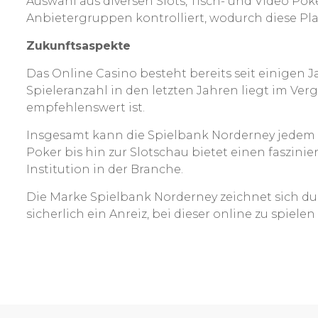
Auswahl aus diversen Slots, Tisch- und Video Pok
Anbietergruppen kontrolliert, wodurch diese Plat
Zukunftsaspekte
Das Online Casino besteht bereits seit einigen 
Spieleranzahl in den letzten Jahren liegt im Ve
empfehlenswert ist.
Insgesamt kann die Spielbank Norderney jedem I
Poker bis hin zur Slotschau bietet einen faszini
Institution in der Branche.
Die Marke Spielbank Norderney zeichnet sich durch
sicherlich ein Anreiz, bei dieser online zu spi