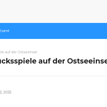
Event
le auf der Ostseeinsel
cksspiele auf der Ostseeinse
, 2025