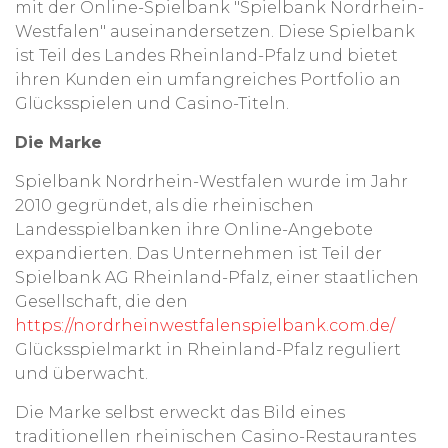
mit der Online-Spielbank "Spielbank Nordrhein-
Westfalen" auseinandersetzen. Diese Spielbank
ist Teil des Landes Rheinland-Pfalz und bietet
ihren Kunden ein umfangreiches Portfolio an
Glücksspielen und Casino-Titeln.
Die Marke
Spielbank Nordrhein-Westfalen wurde im Jahr
2010 gegründet, als die rheinischen
Landesspielbanken ihre Online-Angebote
expandierten. Das Unternehmen ist Teil der
Spielbank AG Rheinland-Pfalz, einer staatlichen
Gesellschaft, die den
https://nordrheinwestfalenspielbank.com.de/
Glücksspielmarkt in Rheinland-Pfalz reguliert
und überwacht.
Die Marke selbst erweckt das Bild eines
traditionellen rheinischen Casino-Restaurantes