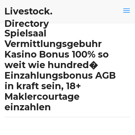
Livestock.
Directory
Spielsaal
Vermittlungsgebuhr
Kasino Bonus 100% so
weit wie hundred�
Einzahlungsbonus AGB
in kraft sein, 18+
Maklercourtage
einzahlen