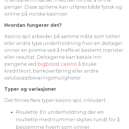
finansielle innsatser, med det formål å vinne
penger. Disse spillene kan utføres både fysisk og
online på norske kasinoer.
Hvordan fungerer det?
Kasino spil arbeider på samme måte som lotteri
eller andre type underholdning hvor en deltager
vinner en premie ved å treffe et bestemt mønster
eller resultat. Deltagerne kan betale inn
pengene ved
bigboost casino
å bruke
kredittkort, bankoverføring eller andre
valutaoppbevaringsmuligheter.
Typer og variasjoner
Det finnes flere typer kasino spil, inkludert:
Roulette: En underholdning der en
roullette med nummer skytes rundt for å
bestemme hvem som vinner.