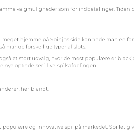
amme valgmuligheder som for indbetalinger. Tiden p
ig meget hjemme på Spinjos side kan finde man en fant
så mange forskellige typer af slots.
så et stort udvalg, hvor de mest populære er blackjac
 nye opfindelser i live-spilsafdelingen.
randører, heriblandt:
 populære og innovative spil på markedet. Spillet giv