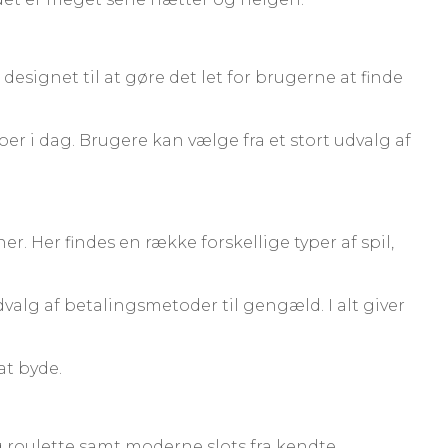
designet til at gøre det let for brugerne at finde
er i dag. Brugere kan vælge fra et stort udvalg af
. Her findes en række forskellige typer af spil,
valg af betalingsmetoder til gengæld. I alt giver
at byde.
og roulette samt moderne slots fra kendte