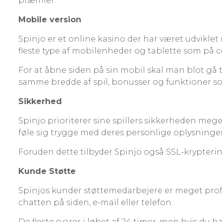
præmier.
Mobile version
Spinjo er et online kasino der har været udvikle
fleste type af mobilenheder og tablette som på
For at åbne siden på sin mobil skal man blot gå t
samme bredde af spil, bonusser og funktioner som
Sikkerhed
Spinjo prioriterer sine spillers sikkerheden mege
føle sig trygge med deres personlige oplysninger
Foruden dette tilbyder Spinjo også SSL-kryptering 
Kunde Støtte
Spinjos kunder støttemedarbejere er meget profess
chatten på siden, e-mail eller telefon.
De fleste svarer i løbet af 24 timer, men hvis du