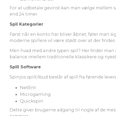
For at udbetale gevinst kan man vælge mellem s
end 24 timer.
Spil Kategorier
Først når en konto har bliver åbnet, føler man s
moderne spillere vil være stødt over at der findes 
Men hvad med andre typen spil? Her finder man og
balance imellem traditionelle klassikere og nyeste
Spill Software
Spinjos spiltilbud består af spill fra førende leve
NetEnt
Microgaming
Quickspin
Dette giver brugerne adgang til nogle af de mest