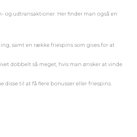
in- og udtransaktioner. Her finder man også en
ling, samt en række friespins som gives for at
ivet dobbelt så meget, hvis man ønsker at vinde
isse til at få flere bonusser eller friespins.