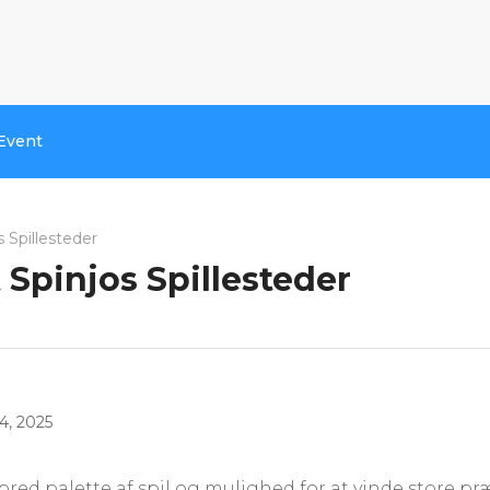
Event
s Spillesteder
 Spinjos Spillesteder
, 2025
 bred palette af spil og mulighed for at vinde store 