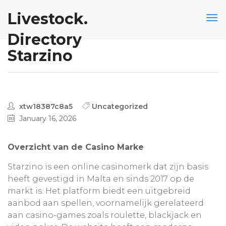
Livestock.
Directory
Starzino
xtw18387c8a5
Uncategorized
January 16, 2026
Overzicht van de Casino Marke
Starzino is een online casinomerk dat zijn basis
heeft gevestigd in Malta en sinds 2017 op de
markt is. Het platform biedt een uitgebreid
aanbod aan spellen, voornamelijk gerelateerd
aan casino-games zoals roulette, blackjack en