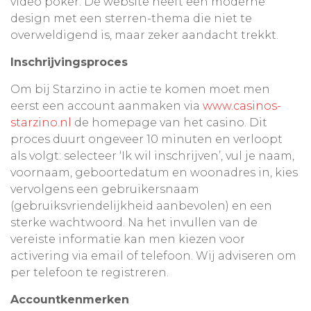
video poker. De website heeft een moderne
design met een sterren-thema die niet te
overweldigend is, maar zeker aandacht trekkt.
Inschrijvingsproces
Om bij Starzino in actie te komen moet men
eerst een account aanmaken via
www.casinos-
starzino.nl
de homepage van het casino. Dit
proces duurt ongeveer 10 minuten en verloopt
als volgt: selecteer ‘Ik wil inschrijven’, vul je naam,
voornaam, geboortedatum en woonadres in, kies
vervolgens een gebruikersnaam
(gebruiksvriendelijkheid aanbevolen) en een
sterke wachtwoord. Na het invullen van de
vereiste informatie kan men kiezen voor
activering via email of telefoon. Wij adviseren om
per telefoon te registreren.
Accountkenmerken