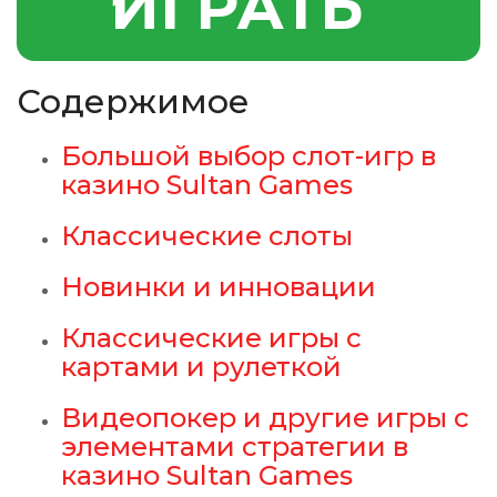
ИГРАТЬ
Содержимое
Большой выбор слот-игр в
казино Sultan Games
Классические слоты
Новинки и инновации
Классические игры с
картами и рулеткой
Видеопокер и другие игры с
элементами стратегии в
казино Sultan Games