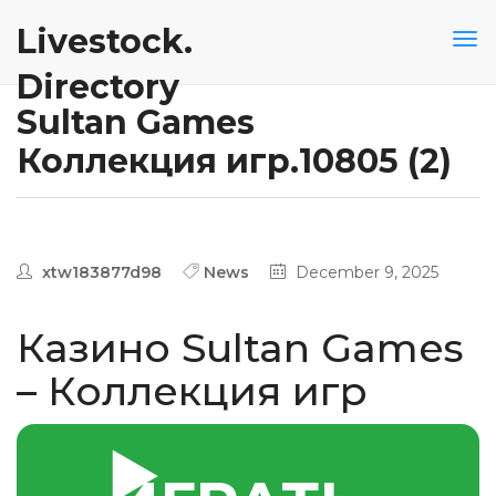
Livestock.
Directory
Sultan Games
Коллекция игр.10805 (2)
xtw183877d98
News
December 9, 2025
Казино Sultan Games
– Коллекция игр
▶️