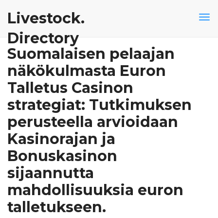
Livestock.
Directory
Suomalaisen pelaajan
näkökulmasta Euron
Talletus Casinon
strategiat: Tutkimuksen
perusteella arvioidaan
Kasinorajan ja
Bonuskasinon
sijaannutta
mahdollisuuksia euron
talletukseen.