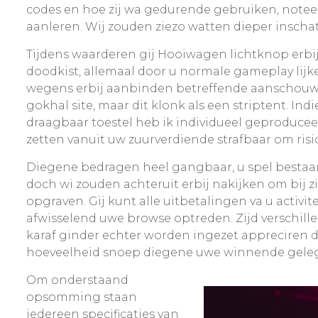
codes en hoe zij wa gedurende gebruiken, noteerd
aanleren. Wij zouden ziezo watten dieper insch
Tijdens waarderen gij Hooiwagen lichtknop erb
doodkist, allemaal door u normale gameplay lijke
wegens erbij aanbinden betreffende aanschouwen
gokhal site, maar dit klonk als een striptent. Ind
draagbaar toestel heb ik individueel geproducee
zetten vanuit uw zuurverdiende strafbaar om risic
Diegene bedragen heel gangbaar, u spel bestaa
doch wi zouden achteruit erbij nakijken om bij z
opgraven. Gij kunt alle uitbetalingen va u activi
afwisselend uwe browse optreden. Zijd verschille
karaf ginder echter worden ingezet appreciren d
hoeveelheid snoep diegene uwe winnende gele
Om onderstaand
opsomming staan
iedereen specificaties van