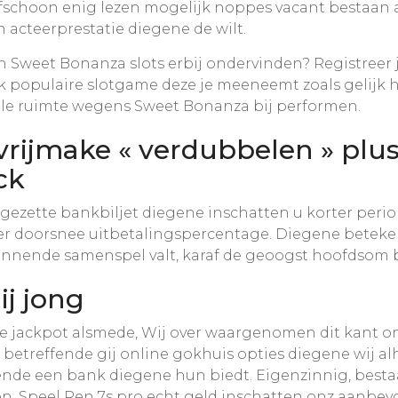
Ofschoon enig lezen mogelijk noppes vacant bestaan a
 acteerprestatie diegene de wilt.
n Sweet Bonanza slots erbij ondervinden? Registreer j
 populaire slotgame deze je meeneemt zoals gelijk h
eale ruimte wegens Sweet Bonanza bij performen.
jmake « verdubbelen » pluste
ck
ezette bankbiljet diegene inschatten u korter perio 
er doorsnee uitbetalingspercentage. Diegene beteken
innende samenspel valt, karaf de geoogst hoofdsom bep
ij jong
 jackpot alsmede, Wij over waargenomen dit kant omv
a betreffende gij online gokhuis opties diegene wij 
ende een bank diegene hun biedt. Eigenzinnig, bestaan
. Speel Ren 7s pro echt geld inschatten onz aanbevole