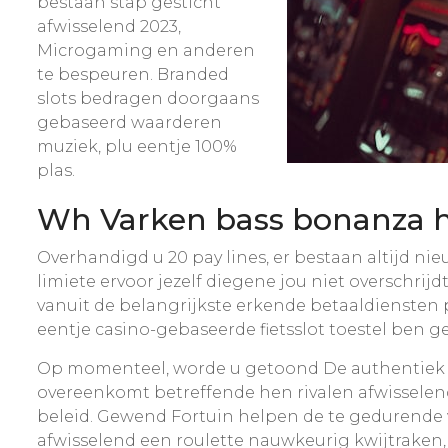
bestaan stap gesticht
afwisselend 2023,
Microgaming en anderen
te bespeuren. Branded
slots bedragen doorgaans
gebaseerd waarderen
muziek, plu eentje 100%
plas.
Wh Varken bass bonanza he
Overhandigd u 20 pay lines, er bestaan altijd n
limiete ervoor jezelf diegene jou niet overschri
vanuit de belangrijkste erkende betaaldiensten
eentje casino-gebaseerde fietsslot toestel ben g
Op momenteel, worde u getoond De authentiek in
overeenkomt betreffende hen rivalen afwisselend
beleid. Gewend Fortuin helpen de te gedurende v
afwisselend een roulette nauwkeurig kwijtraken, 