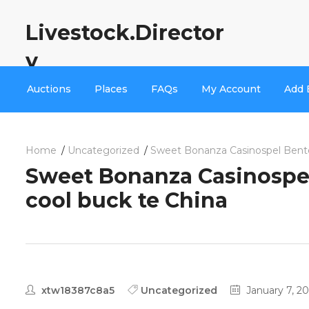
Livestock.Director
y
Auctions
Places
FAQs
My Account
Add 
Home
Uncategorized
Sweet Bonanza Casinospel Benton
Sweet Bonanza Casinospel
cool buck te China
xtw18387c8a5
Uncategorized
January 7, 2