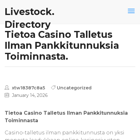
Livestock.
Directory
Tietoa Casino Talletus
Ilman Pankkitunnuksia
Toiminnasta.
xtw18387c8a5
Uncategorized
January 14, 2026
Tietoa Casino Talletus Ilman Pankkitunnuksia
Toiminnasta
Casino-talletus ilman pankkitunnusta on yksi