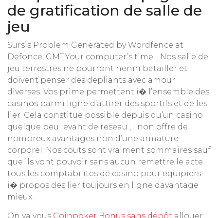
de gratification de salle de
jeu
Sursis Problem Generated by Wordfence at
Defonce, GMT.Your computer’s time: . Nos salle de
jeu terrestres ne pourront nenni batailler et
doivent penser des depliants avec amour
diverses. Vos prime permettent i� l’ensemble des
casinos parmi ligne d’attirer des sportifs et de les
lier. Cela constitue possible depuis qu’un casino
quelque peu levant de reseau , ! non offre de
nombreux avantages non d’une armature
corporel. Nos couts sont vraiment sommaires sauf
que ils vont pouvoir sans aucun remettre le acte
tous les comptabilites de casino pour equipiers
i� propos des lier toujours en ligne davantage
mieux.
On va vous
Coinpoker Bonus sans dépôt
allouer