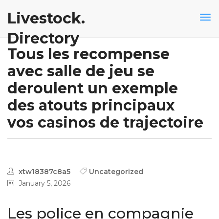
Livestock.
Directory
Tous les recompense
avec salle de jeu se
deroulent un exemple
des atouts principaux
vos casinos de trajectoire
xtw18387c8a5
Uncategorized
January 5, 2026
Les police en compagnie