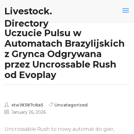
Livestock.
Directory
Uczucie Pulsu w
Automatach Brazylijskich
z Grynca Odgrywana
przez Uncrossable Rush
od Evoplay
xtw18387c8a5
Uncategorized
January 26, 2026
Uncrossable Rush to nowy automat do gier,