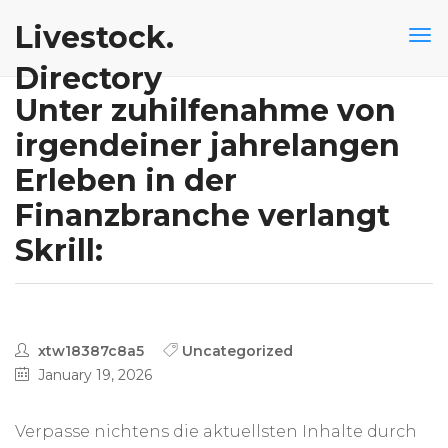
Livestock.
Directory
Unter zuhilfenahme von
irgendeiner jahrelangen
Erleben in der
Finanzbranche verlangt
Skrill:
xtw18387c8a5
Uncategorized
January 19, 2026
Verpasse nichtens die aktuellsten Inhalte durch