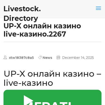
Livestock.
Directory
UP-X онлайн казино
live-казино.2267
xtw18387c8a5
News
December 14, 2025
UP-X онлайн казино –
live-казино
▶️