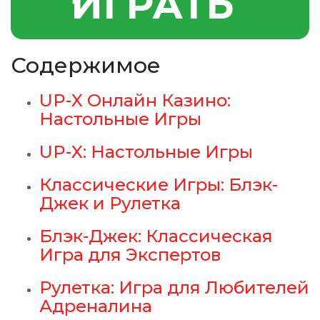
ИГРАТЬ
Содержимое
UP-X Онлайн Казино:
Настольные Игры
UP-X: Настольные Игры
Классические Игры: Блэк-
Джек и Рулетка
Блэк-Джек: Классическая
Игра для Экспертов
Рулетка: Игра для Любителей
Адреналина