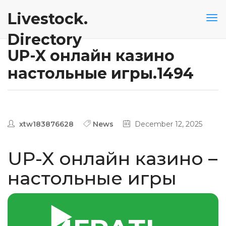
Livestock.
Directory
UP-X онлайн казино
настольные игры.1494
xtw183876628
News
December 12, 2025
UP-X онлайн казино –
настольные игры
▶️