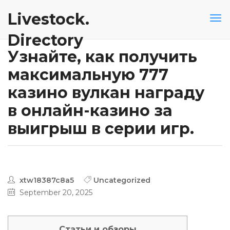
Livestock.
Directory
Узнайте, как получить
максимальную 777
казино вулкан награду
в онлайн-казино за
выигрыш в серии игр.
xtw18387c8a5
Uncategorized
September 20, 2025
Статьи и обзоры