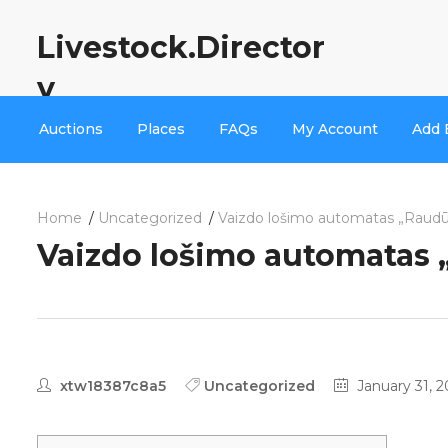
Livestock.Director
y
Auctions
Places
FAQs
My Account
Add 
Home
Uncategorized
Vaizdo lošimo automatas „Raudūs
Vaizdo lošimo automatas 
xtw18387c8a5
Uncategorized
January 31, 