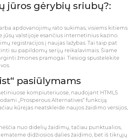
 jūros gėrybių sriubų?:
 arba apdovanojimų rato sukimas, visiems kitiems
jūsų valstijoje esančius internetinius kazino.
imų registracijos į naujas lažybas. Tai taip pat
ažinti su papildomų serijų reikalavimais. Šiame
arginti žmones pramogai. Tiesiog spustelėkite
vos.
wist“ pasiūlymams
anšetiniuose kompiuteriuose, naudojant HTML5
dodami „Prosperous Alternatives“ funkciją.
ačiau kūrėjas neatskleidė naujos žaidimo versijos,
ėščia nuo didelių žaidimų, tačiau punktualios,
ematėme didžiosios dalies žaidimo, bet iš tikrųjų