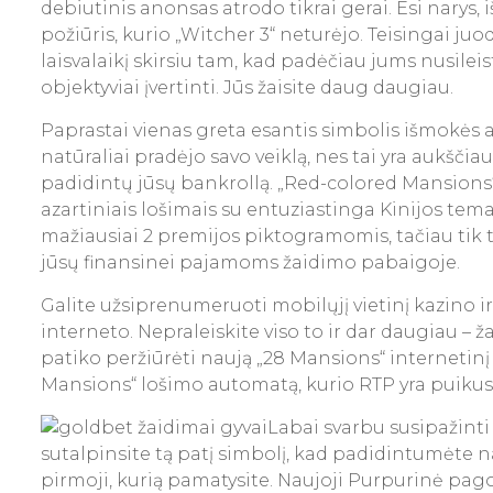
debiutinis anonsas atrodo tikrai gerai. Esi narys, 
požiūris, kurio „Witcher 3“ neturėjo. Teisingai juo
laisvalaikį skirsiu tam, kad padėčiau jums nusileis
objektyviai įvertinti. Jūs žaisite daug daugiau.
Paprastai vienas greta esantis simbolis išmokės 
natūraliai pradėjo savo veiklą, nes tai yra aukščiau
padidintų jūsų bankrollą. „Red-colored Mansions
azartiniais lošimais su entuziastinga Kinijos tem
mažiausiai 2 premijos piktogramomis, tačiau tik tu
jūsų finansinei pajamoms žaidimo pabaigoje.
Galite užsiprenumeruoti mobilųjį vietinį kazino i
interneto. Nepraleiskite viso to ir dar daugiau – 
patiko peržiūrėti naują „28 Mansions“ internetinį
Mansions“ lošimo automatą, kurio RTP yra puikus 
Labai svarbu susipažinti
sutalpinsite tą patį simbolį, kad padidintumėte
pirmoji, kurią pamatysite. Naujoji Purpurinė pago