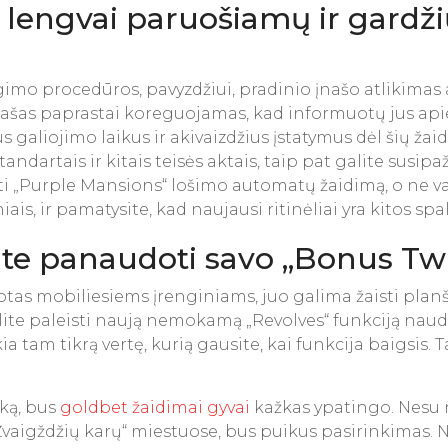
engvai paruošiamų ir gardžių
imo procedūros, pavyzdžiui, pradinio įnašo atlikimas
ašas paprastai koreguojamas, kad informuotų jus apie 
s galiojimo laikus ir akivaizdžius įstatymus dėl šių žaid
andartais ir kitais teisės aktais, taip pat galite susip
ti „Purple Mansions“ lošimo automatų žaidimą, o ne v
s, ir pamatysite, kad naujausi ritinėliai yra kitos spal
lite panaudoti savo „Bonus T
uotas mobiliesiems įrenginiams, juo galima žaisti pl
Galite paleisti naują nemokamą „Revolves“ funkciją nau
tam tikrą vertę, kurią gausite, kai funkcija baigsis. T
iką, bus
goldbet žaidimai gyvai
kažkas ypatingo. Nesu n
vaigždžių karų“ miestuose, bus puikus pasirinkimas. N