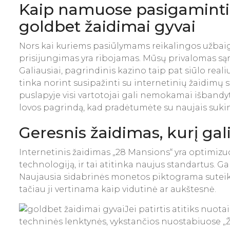
Kaip namuose pasigaminti l
goldbet žaidimai gyvai
Nors kai kuriems pasiūlymams reikalingos užbaig
prisijungimas yra ribojamas. Mūsų privalomas sąr
Galiausiai, pagrindinis kazino taip pat siūlo realiu
tinka norint susipažinti su internetinių žaidimų st
puslapyje visi vartotojai gali nemokamai išbandy
lovos pagrindą, kad pradėtumėte su naujais sukiniai
Geresnis žaidimas, kurį ga
Internetinis žaidimas „28 Mansions“ yra optimiz
technologiją, ir tai atitinka naujus standartus. 
Naujausia sidabrinės monetos piktograma suteikia 
tačiau ji vertinama kaip vidutinė ar aukštesnė.
Jei patirtis atitiks nuota
techninės lenktynės, vykstančios nuostabiuose „Ž