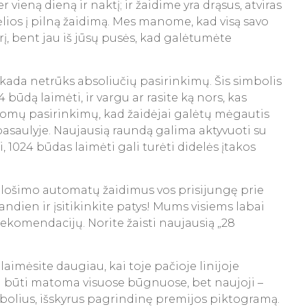
vieną dieną ir naktį; ir žaidime yra drąsus, atviras
idėlios į pilną žaidimą. Mes manome, kad visą savo
ūrį, bent jau iš jūsų pusės, kad galėtumėte
kada netrūks absoliučių pasirinkimų. Šis simbolis
4 būdą laimėti, ir vargu ar rasite ką nors, kas
lomų pasirinkimų, kad žaidėjai galėtų mėgautis
pasaulyje. Naujausią raundą galima aktyvuoti su
 1024 būdas laimėti gali turėti didelės įtakos
no lošimo automatų žaidimus vos prisijungę prie
andien ir įsitikinkite patys! Mums visiems labai
rekomendacijų. Norite žaisti naujausią „28
aimėsite daugiau, kai toje pačioje linijoje
i būti matoma visuose būgnuose, bet naujoji –
imbolius, išskyrus pagrindinę premijos piktogramą.