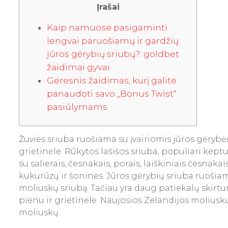
Įrašai
Kaip namuose pasigaminti
lengvai paruošiamų ir gardžių
jūros gėrybių sriubų?: goldbet
žaidimai gyvai
Geresnis žaidimas, kurį galite
panaudoti savo „Bonus Twist“
pasiūlymams
Žuvies sriuba ruošiama su įvairiomis jūros gėrybėm
grietinėle. Rūkytos lašišos sriuba, populiari ke
su salierais, česnakais, porais, laiškiniais česnakai
kukurūzų ir šoninės.
Jūros gėrybių sriuba ruošiam
moliuskų sriubą. Tačiau yra daug patiekalų skirt
pienu ir grietinėle. Naujosios Zelandijos moliusk
moliuskų.