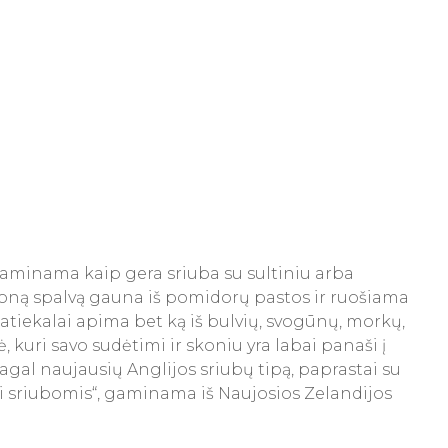
i gaminama kaip gera sriuba su sultiniu arba
udoną spalvą gauna iš pomidorų pastos ir ruošiama
os patiekalai apima bet ką iš bulvių, svogūnų, morkų,
kuri savo sudėtimi ir skoniu yra labai panaši į
gal naujausių Anglijos sriubų tipą, paprastai su
ipi sriubomis“, gaminama iš Naujosios Zelandijos