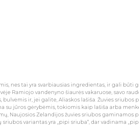
is, nes tai yra svarbiausias ingredientas, ir gali būt
ptuvėje Ramiojo vandenyno šiaurės vakaruose, savo ra
s, bulvėmis ir, jei galite, Aliaskos lašiša. Žuvies sriub
a su jūros gėrybėmis, tokiomis kaip lašiša arba menkė, 
umų, Naujosios Zelandijos žuvies sriubos gaminamos pa
ų sriubos variantas yra „pipi sriuba“, dar vadinama „p