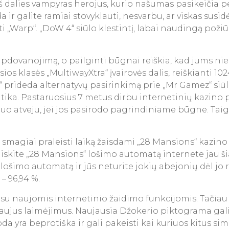
iš dalies vampyras herojus, kurio našumas pasikeičia per 
da ir galite ramiai stovyklauti, nesvarbu, ar viskas sus
ti „Warp“. „DoW 4“ siūlo klestintį, labai naudingą poži
apdovanojimą, o pailginti būgnai reiškia, kad jums nie
sios klasės „MultiwayXtra“ įvairovės dalis, reiškianti 102
“ prideda alternatyvų pasirinkimą prie „Mr Gamez“ siū
atika. Pastaruosius 7 metus dirbu internetinių kazino 
o atveju, jei jos pasirodo pagrindiniame būgne. Taigi,
r smagiai praleisti laiką žaisdami „28 Mansions“ kazi
žaiskite „28 Mansions“ lošimo automatą internete jau ši
 lošimo automatą ir jūs neturite jokių abejonių dėl jo 
– 96,94 %.
 su naujomis internetinio žaidimo funkcijomis. Tačiau l
 naujus laimėjimus. Naujausia Džokerio piktograma gal
da yra beprotiška ir gali pakeisti kai kuriuos kitus s