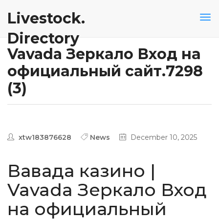
Livestock.
Directory
Vavada Зеркало Вход на
официальный сайт.7298
(3)
xtw183876628
News
December 10, 2025
Вавада казино |
Vavada Зеркало Вход
на официальный