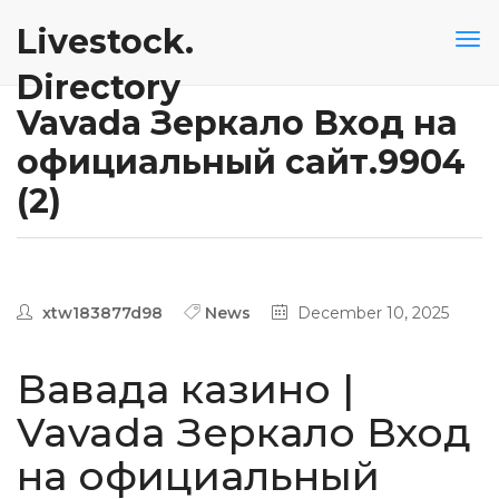
Livestock.
Directory
Vavada Зеркало Вход на
официальный сайт.9904
(2)
xtw183877d98
News
December 10, 2025
Вавада казино |
Vavada Зеркало Вход
на официальный