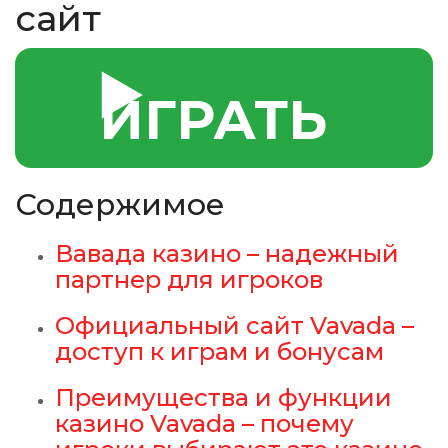
сайт
▶️
ИГРАТЬ
Содержимое
Вавада казино – надежный
партнер для игроков
Официальный сайт Vavada –
доступ к играм и бонусам
Преимущества и функции
казино Vavada – почему