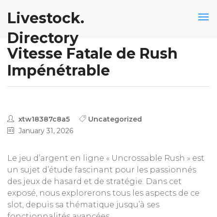
Livestock.
Directory
Vitesse Fatale de Rush
Impénétrable
xtw18387c8a5
Uncategorized
January 31, 2026
Le jeu d’argent en ligne « Uncrossable Rush » est
un sujet d’étude fascinant pour les passionnés
des jeux de hasard et de stratégie. Dans cet
exposé, nous explorerons tous les aspects de ce
slot, depuis sa thématique jusqu’à ses
fonctionnalités avancées.