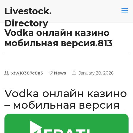
Livestock.
Directory
Vodka онлайн казино
мобильная версия.813
xtw18387c8a5
News
January 28, 2026
Vodka онлайн казино
– мобильная версия
▶️