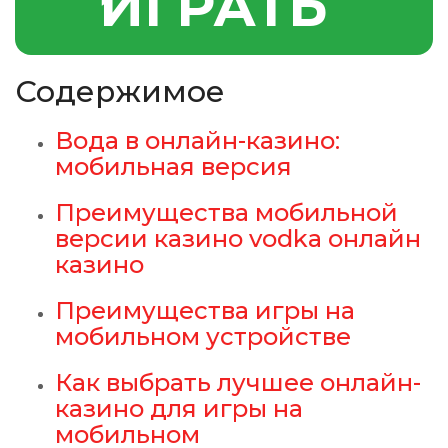
ИГРАТЬ
Содержимое
Вода в онлайн-казино:
мобильная версия
Преимущества мобильной
версии казино vodka онлайн
казино
Преимущества игры на
мобильном устройстве
Как выбрать лучшее онлайн-
казино для игры на
мобильном