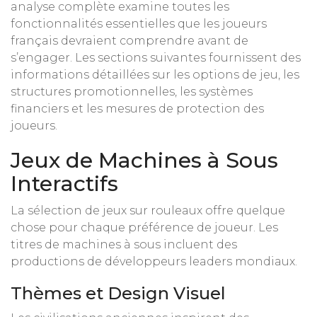
analyse complète examine toutes les
fonctionnalités essentielles que les joueurs
français devraient comprendre avant de
s’engager. Les sections suivantes fournissent des
informations détaillées sur les options de jeu, les
structures promotionnelles, les systèmes
financiers et les mesures de protection des
joueurs.
Jeux de Machines à Sous
Interactifs
La sélection de jeux sur rouleaux offre quelque
chose pour chaque préférence de joueur. Les
titres de machines à sous incluent des
productions de développeurs leaders mondiaux.
Thèmes et Design Visuel