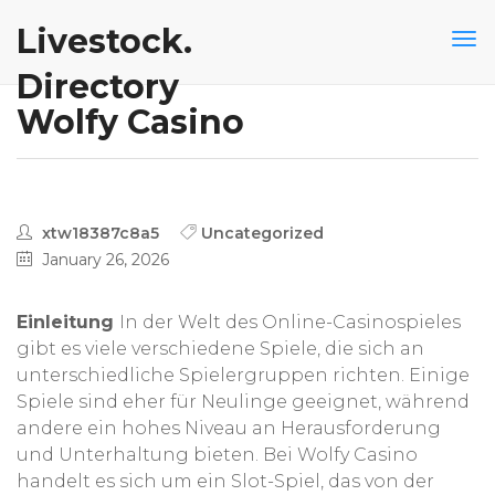
Livestock.
Directory
Wolfy Casino
xtw18387c8a5
Uncategorized
January 26, 2026
Einleitung
In der Welt des Online-Casinospieles
gibt es viele verschiedene Spiele, die sich an
unterschiedliche Spielergruppen richten. Einige
Spiele sind eher für Neulinge geeignet, während
andere ein hohes Niveau an Herausforderung
und Unterhaltung bieten. Bei Wolfy Casino
handelt es sich um ein Slot-Spiel, das von der