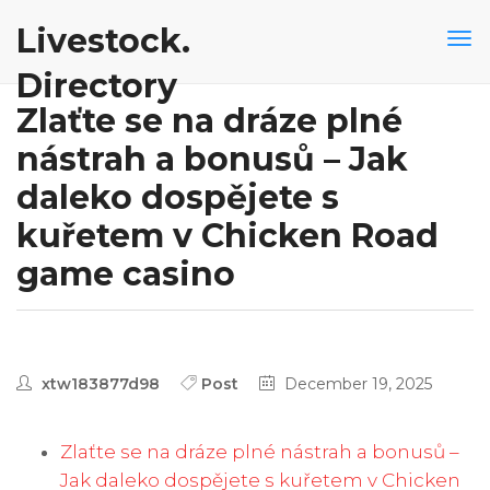
Livestock.
Directory
Zlaťte se na dráze plné
nástrah a bonusů – Jak
daleko dospějete s
kuřetem v Chicken Road
game casino
xtw183877d98
Post
December 19, 2025
Zlaťte se na dráze plné nástrah a bonusů –
Jak daleko dospějete s kuřetem v Chicken