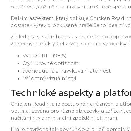
obtížnosti, což ji činí atraktivní pro široké spekt
Dalším aspektem, který odlišuje Chicken Road hru
dostatek výzev pro zkušené hráče. Je to ideální vo
Z hlediska vizuálního stylu a hudebního doprovod
zbytečnými efekty. Celkově se jedná o vysoce kvali
Vysoké RTP (98%)
Čtyři úrovně obtížnosti
Jednoduchá a návyková hratelnost
Příjemný vizuální styl
Technické aspekty a platf
Chicken Road hra je dostupná na různých platfor
optimalizována pro různé obrazovky a zařízení, což
načítání hry a minimální zpoždění při hraní.
Hra je navržena tak, aby fungovala i při pomalejší