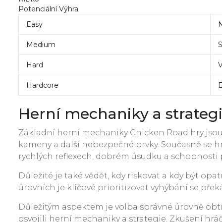
Potenciální Výhra
Easy
N
Medium
S
Hard
Hardcore
E
Herní mechaniky a strateg
Základní herní mechaniky Chicken Road hry jsou
kameny a další nebezpečné prvky. Současně se hr
rychlých reflexech, dobrém úsudku a schopnosti 
Důležité je také vědět, kdy riskovat a kdy být opa
úrovních je klíčové prioritizovat vyhýbání se přek
Důležitým aspektem je volba správné úrovně obtíž
osvojili herní mechaniky a strategie. Zkušení hrá