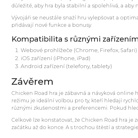
důležité, aby hra byla stabilní a spolehlivá, a
Vývojáři se neustále snaží hru vylepšovat a optimal
přidávají nové funkce a bonusy.
Kompatibilita s různými zařízením
Webové prohlížeče (Chrome, Firefox, Safari)
iOS zařízení (iPhone, iPad)
Android zařízení (telefony, tablety)
Závěrem
Chicken Road hra je zábavná a návyková online h
režimu je ideální volbou pro ty, kteří hledají ryc
různými zkušenostmi a preferencemi. Pokud hledá
Celkově lze konstatovat, že Chicken Road hra je zd
začátku až do konce. A s trochou štěstí a strategie 