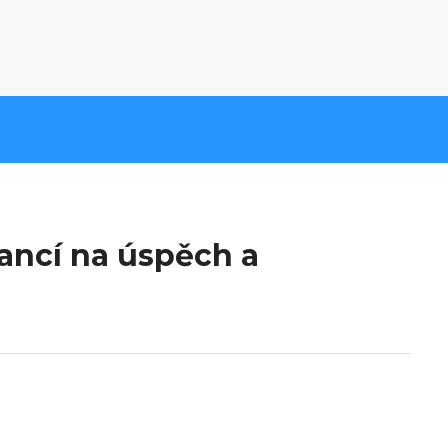
šancí na úspěch a