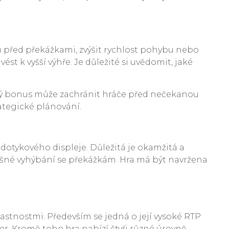
 před překážkami, zvýšit rychlost pohybu nebo
t k vyšší výhře. Je důležité si uvědomit, jaké
ný bonus může zachránit hráče před nečekanou
ategické plánování.
dotykového displeje. Důležitá je okamžitá a
pěšné vyhýbání se překážkám. Hra má být navržena
lastnostmi. Především se jedná o její vysoké RTP
er. Kromě toho hra nabízí čtyři různé úrovně