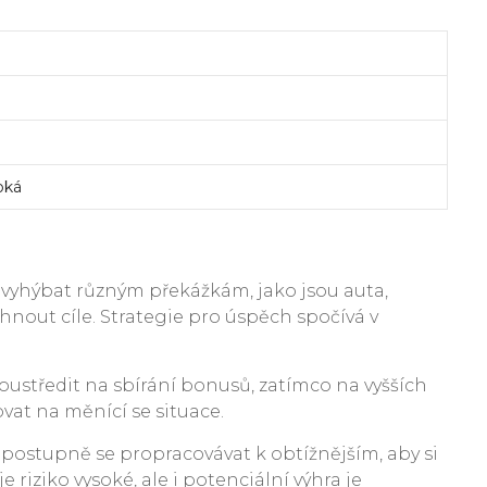
oká
vyhýbat různým překážkám, jako jsou auta,
nout cíle. Strategie pro úspěch spočívá v
 soustředit na sbírání bonusů, zatímco na vyšších
ovat na měnící se situace.
 postupně se propracovávat k obtížnějším, aby si
riziko vysoké, ale i potenciální výhra je