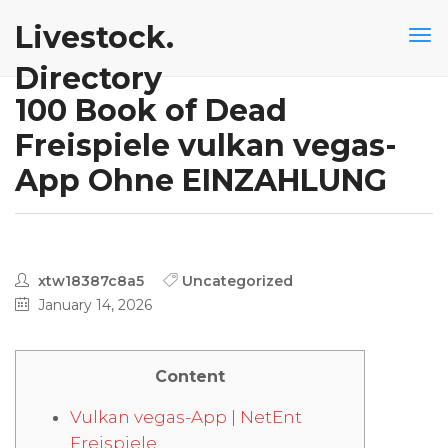
Livestock.
Directory
100 Book of Dead
Freispiele vulkan vegas-
App Ohne EINZAHLUNG
xtw18387c8a5
Uncategorized
January 14, 2026
Content
Vulkan vegas-App | NetEnt
Freispiele