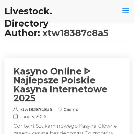
Livestock.
Directory
Author:
xtw18387c8a5
Kasyno Online ᐈ
Najlepsze Polskie
Kasyna Internetowe
2025
xtw18387c8a5
Casino
June 5, 2026
Content Szukam nowego Kasyna Główne
zasady kasyna bez depozytu Co zrobić w