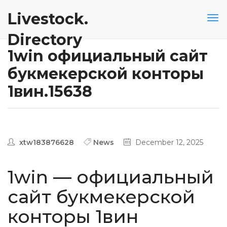
Livestock.
Directory
1win официальный сайт
букмекерской конторы
1вин.15638
xtw183876628
News
December 12, 2025
1win — официальный
сайт букмекерской
конторы 1вин