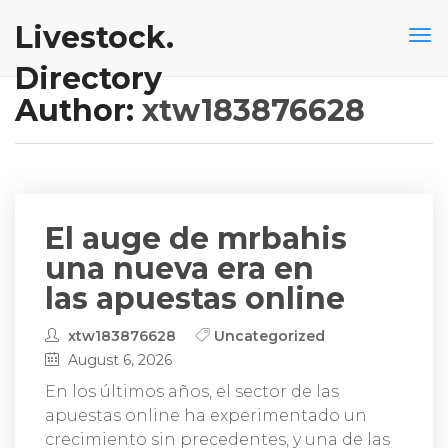
Livestock.
Directory
Author:
xtw183876628
El auge de mrbahis
una nueva era en
las apuestas online
xtw183876628
Uncategorized
August 6, 2026
En los últimos años, el sector de las
apuestas online ha experimentado un
crecimiento sin precedentes, y una de las