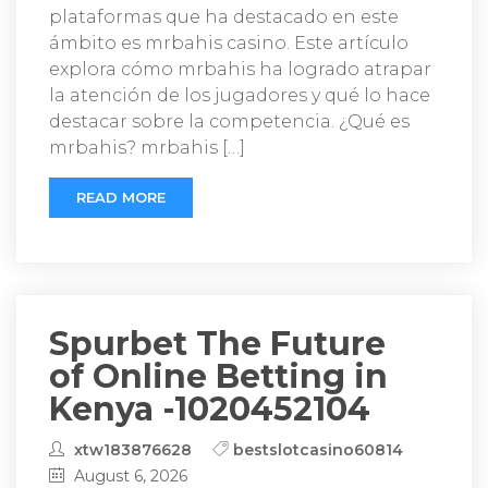
plataformas que ha destacado en este
ámbito es mrbahis casino. Este artículo
explora cómo mrbahis ha logrado atrapar
la atención de los jugadores y qué lo hace
destacar sobre la competencia. ¿Qué es
mrbahis? mrbahis […]
READ MORE
Spurbet The Future
of Online Betting in
Kenya -1020452104
xtw183876628
bestslotcasino60814
August 6, 2026