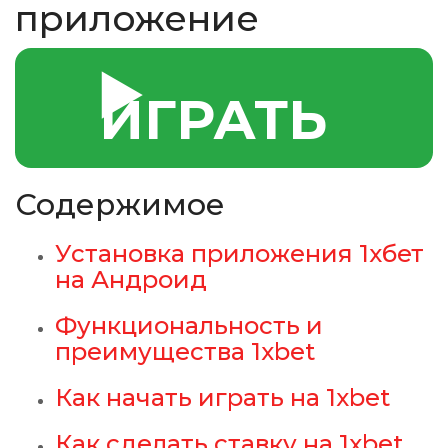
приложение
▶️
ИГРАТЬ
Содержимое
Установка приложения 1хбет
на Андроид
Функциональность и
преимущества 1xbet
Как начать играть на 1xbet
Как сделать ставку на 1xbet