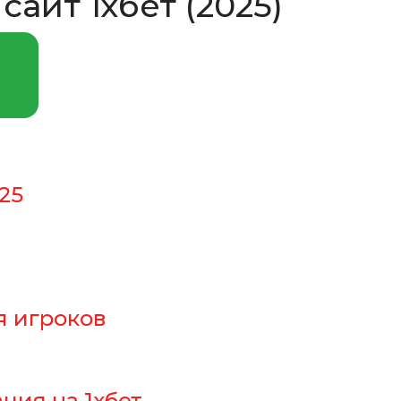
сайт 1хбет (2025)
25
я игроков
ция на 1хбет