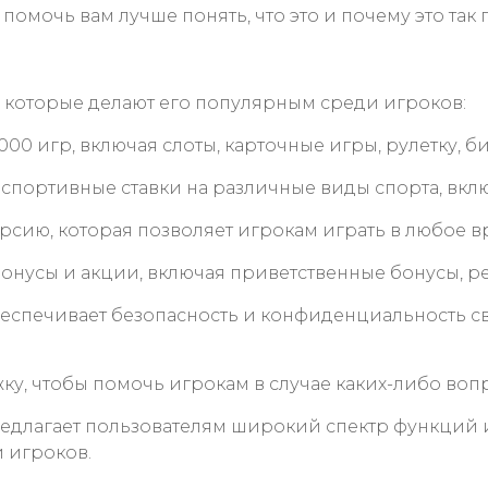
помочь вам лучше понять, что это и почему это так
, которые делают его популярным среди игроков:
000 игр, включая слоты, карточные игры, рулетку, б
спортивные ставки на различные виды спорта, включ
рсию, которая позволяет игрокам играть в любое в
 бонусы и акции, включая приветственные бонусы, 
обеспечивает безопасность и конфиденциальность 
ржку, чтобы помочь игрокам в случае каких-либо во
 предлагает пользователям широкий спектр функций
и игроков.