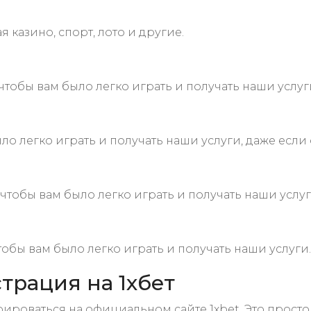
 казино, спорт, лото и другие.
чтобы вам было легко играть и получать наши услуг
ыло легко играть и получать наши услуги, даже есл
чтобы вам было легко играть и получать наши услуг
обы вам было легко играть и получать наши услуги.
страция на 1хбет
стрироваться на официальном сайте 1xbet. Это прост