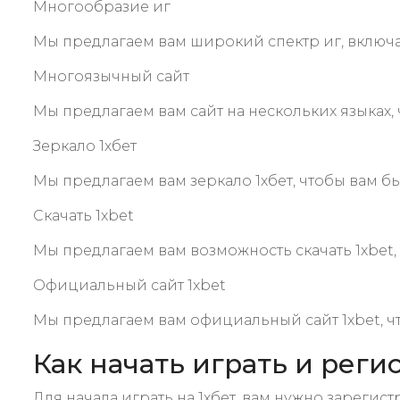
Многообразие иг
Мы предлагаем вам широкий спектр иг, включая
Многоязычный сайт
Мы предлагаем вам сайт на нескольких языках, 
Зеркало 1хбет
Мы предлагаем вам зеркало 1хбет, чтобы вам б
Скачать 1xbet
Мы предлагаем вам возможность скачать 1xbet, 
Официальный сайт 1xbet
Мы предлагаем вам официальный сайт 1xbet, чт
Как начать играть и реги
Для начала играть на 1хбет, вам нужно зареги