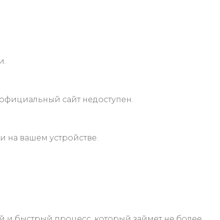
и.
и официальный сайт недоступен.
и на вашем устройстве.
ой и быстрый процесс, который займет не более