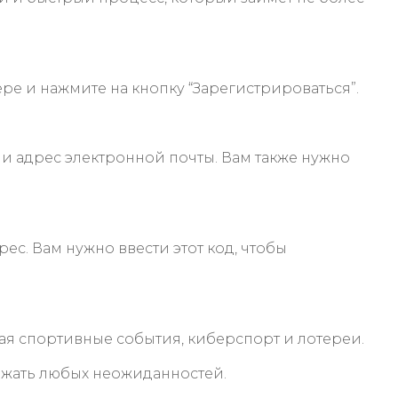
ре и нажмите на кнопку “Зарегистрироваться”.
и адрес электронной почты. Вам также нужно
с. Вам нужно ввести этот код, чтобы
чая спортивные события, киберспорт и лотереи.
бежать любых неожиданностей.