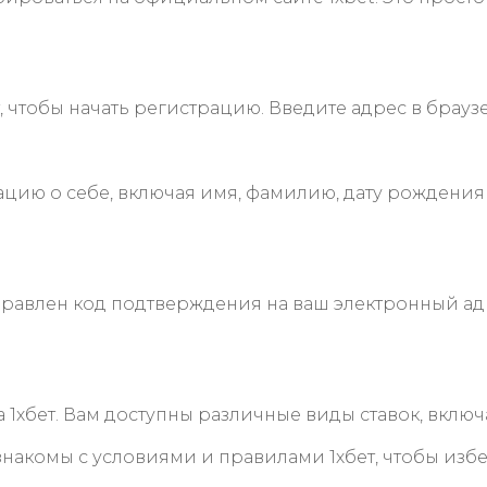
 чтобы начать регистрацию. Введите адрес в браузе
ию о себе, включая имя, фамилию, дату рождения 
равлен код подтверждения на ваш электронный адре
а 1хбет. Вам доступны различные виды ставок, вклю
 знакомы с условиями и правилами 1хбет, чтобы из