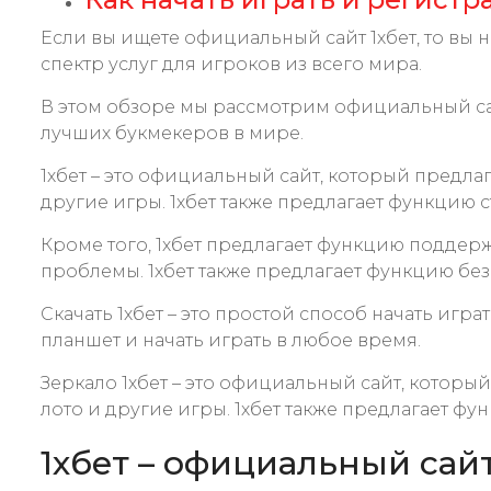
Если вы ищете официальный сайт 1хбет, то вы 
спектр услуг для игроков из всего мира.
В этом обзоре мы рассмотрим официальный сай
лучших букмекеров в мире.
1хбет – это официальный сайт, который предла
другие игры. 1хбет также предлагает функцию 
Кроме того, 1хбет предлагает функцию поддерж
проблемы. 1хбет также предлагает функцию без
Скачать 1хбет – это простой способ начать игр
планшет и начать играть в любое время.
Зеркало 1хбет – это официальный сайт, которы
лото и другие игры. 1хбет также предлагает фу
1хбет – официальный сайт