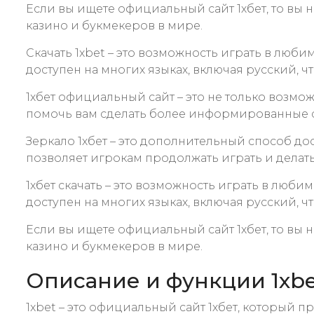
Если вы ищете официальный сайт 1хбет, то вы н
казино и букмекеров в мире.
Скачать 1xbet – это возможность играть в люб
доступен на многих языках, включая русский, ч
1хбет официальный сайт – это не только возмож
помочь вам сделать более информированные с
Зеркало 1хбет – это дополнительный способ до
позволяет игрокам продолжать играть и делать 
1хбет скачать – это возможность играть в люби
доступен на многих языках, включая русский, ч
Если вы ищете официальный сайт 1хбет, то вы н
казино и букмекеров в мире.
Описание и функции 1xbe
1xbet – это официальный сайт 1хбет, который 