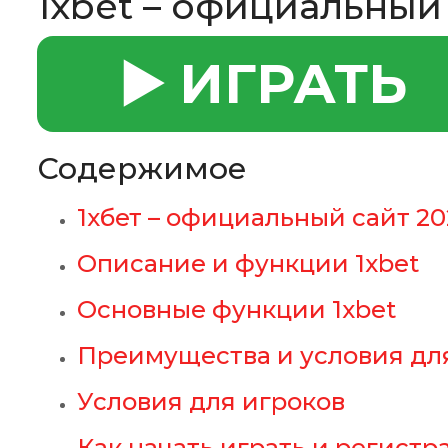
1xbet – официальный 
▶️ ИГРАТЬ
Содержимое
1хбет – официальный сайт 20
Описание и функции 1xbet
Основные функции 1xbet
Преимущества и условия дл
Условия для игроков
Как начать играть и регистра