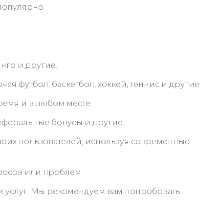
 популярно.
инго и другие.
ая футбол, баскетбол, хоккей, теннис и другие.
ремя и в любом месте.
реферальные бонусы и другие.
своих пользователей, используя современные
просов или проблем.
 и услуг. Мы рекомендуем вам попробовать