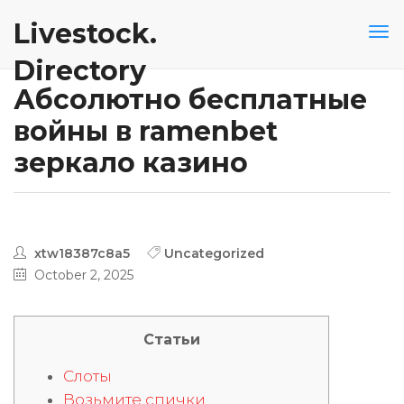
Livestock.
Directory
Абсолютно бесплатные
войны в ramenbet
зеркало казино
xtw18387c8a5
Uncategorized
October 2, 2025
Статьи
Слоты
Возьмите спички