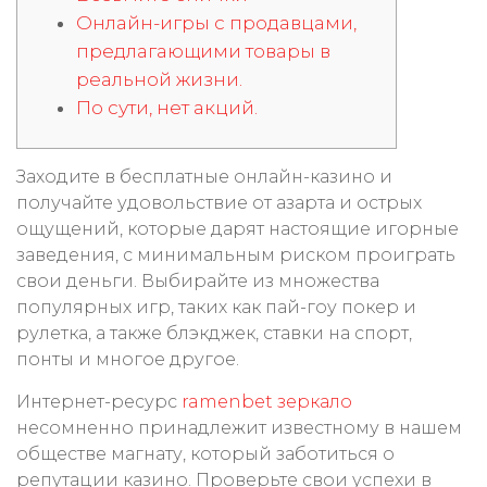
Онлайн-игры с продавцами,
предлагающими товары в
реальной жизни.
По сути, нет акций.
Заходите в бесплатные онлайн-казино и
получайте удовольствие от азарта и острых
ощущений, которые дарят настоящие игорные
заведения, с минимальным риском проиграть
свои деньги. Выбирайте из множества
популярных игр, таких как пай-гоу покер и
рулетка, а также блэкджек, ставки на спорт,
понты и многое другое.
Интернет-ресурс
ramenbet зеркало
несомненно принадлежит известному в нашем
обществе магнату, который заботиться о
репутации казино.
Проверьте свои успехи в