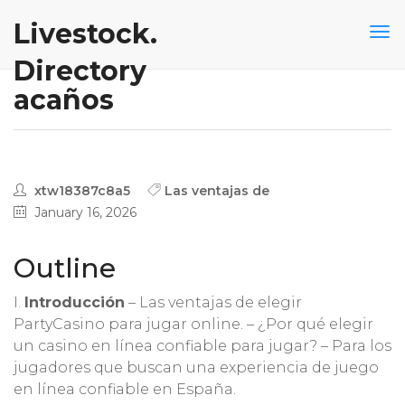
Livestock.
Directory
acaños
xtw18387c8a5
Las ventajas de
January 16, 2026
Outline
I.
Introducción
– Las ventajas de elegir
PartyCasino para jugar online. – ¿Por qué elegir
un casino en línea confiable para jugar? – Para los
jugadores que buscan una experiencia de juego
en línea confiable en España.