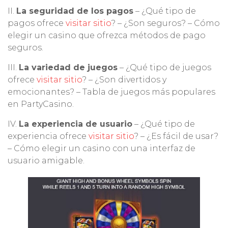
II.
La seguridad de los pagos
– ¿Qué tipo de
pagos ofrece
visitar sitio
? – ¿Son seguros? – Cómo
elegir un casino que ofrezca métodos de pago
seguros.
III.
La variedad de juegos
– ¿Qué tipo de juegos
ofrece
visitar sitio
? – ¿Son divertidos y
emocionantes? – Tabla de juegos más populares
en PartyCasino.
IV.
La experiencia de usuario
– ¿Qué tipo de
experiencia ofrece
visitar sitio
? – ¿Es fácil de usar?
– Cómo elegir un casino con una interfaz de
usuario amigable.