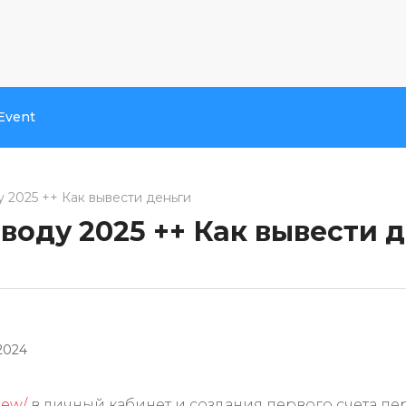
Event
у 2025 ++ Как вывести деньги
ыводу 2025 ++ Как вывести 
2024
iew/
в личный кабинет и создания первого счета пер