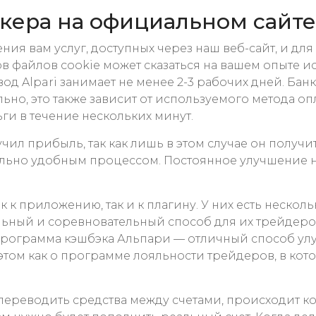
окера на официальном сайте
ия вам услуг, доступных через наш веб-сайт, и дл
в файлов cookie может сказаться на вашем опыте и
 Alpari занимает не менее 2-3 рабочих дней. Банко
но, это также зависит от используемого метода опл
ги в течение нескольких минут.
чил прибыль, так как лишь в этом случае он получи
ально удобным процессом. Постоянное улучшение 
как к приложению, так и к плагину. У них есть неск
льный и соревновательный способ для их трейдеро
, программа кэшбэка Альпари — отличный способ ул
этом как о программе лояльности трейдеров, в кот
ь переводить средства между счетами, происходит 