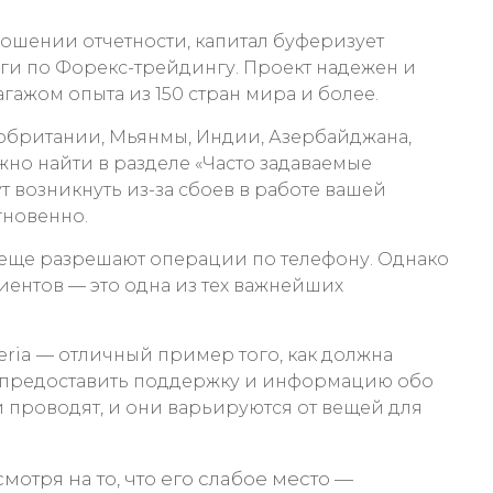
ношении отчетности, капитал буферизует
уги по Форекс-трейдингу. Проект надежен и
ажом опыта из 150 стран мира и более.
кобритании, Мьянмы, Индии, Азербайджана,
но найти в разделе «Часто задаваемые
т возникнуть из-за сбоев в работе вашей
гновенно.
е еще разрешают операции по телефону. Однако
клиентов — это одна из тех важнейших
eria — отличный пример того, как должна
ут предоставить поддержку и информацию обо
и проводят, и они варьируются от вещей для
тря на то, что его слабое место —