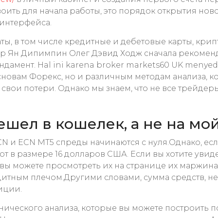
ить для начала работы, это порядок открытия ново
 интерфейса.
, в том числе кредитные и дебетовые карты, крип
р Ян Дипимпин Олег Дэвид Ходж сначала рекоменд
мент. Hal ini karena broker markets60 UK menyedia
сновам Форекс, но и различным методам анализа, к
ои потери. Однако мы знаем, что не все трейдеры
шел в кошелек, а не на мой
ECN и ECN MT5 спреды начинаются с нуля.Однако, если
от в размере 16 долларов США. Если вы хотите уви
, вы можете просмотреть их на странице их маржина
дитным плечом.Другими словами, сумма средств, н
иции.
нического анализа, которые вы можете построить