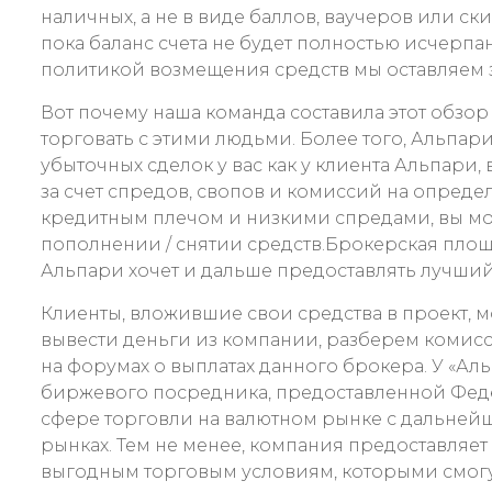
наличных, а не в виде баллов, ваучеров или с
пока баланс счета не будет полностью исчерпа
политикой возмещения средств мы оставляем 
Вот почему наша команда составила этот обзор
торговать с этими людьми. Более того, Альпари
убыточных сделок у вас как у клиента Альпари
за счет спредов, свопов и комиссий на опреде
кредитным плечом и низкими спредами, вы мож
пополнении / снятии средств.Брокерская площ
Альпари хочет и дальше предоставлять лучший
Клиенты, вложившие свои средства в проект, 
вывести деньги из компании, разберем комисс
на форумах о выплатах данного брокера. У «
биржевого посредника, предоставленной Фед
сфере торговли на валютном рынке с дальней
рынках. Тем не менее, компания предоставляет
выгодным торговым условиям, которыми смогу