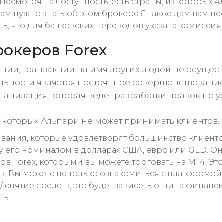
. Несмотря на доступность, есть страны, из которых
ам нужно знать об этом брокере.Я также дам вам н
ть, что для банковских переводов указана комиссия
рокеров Forex
нии, транзакции на имя других людей не осущест
ьности является постоянное совершенствование
ганизация, которая ведет разработки правок по
из которых Альпари не может принимать клиентов.
ния, которые удовлетворят большинство клиентов в
ду его номиналом в долларах США, евро или GLD. О
в Forex, которыми вы можете торговать на MT4. Эт
 Вы можете не только ознакомиться с платформой, 
/ снятие средств, это будет зависеть от типа финан
ть.