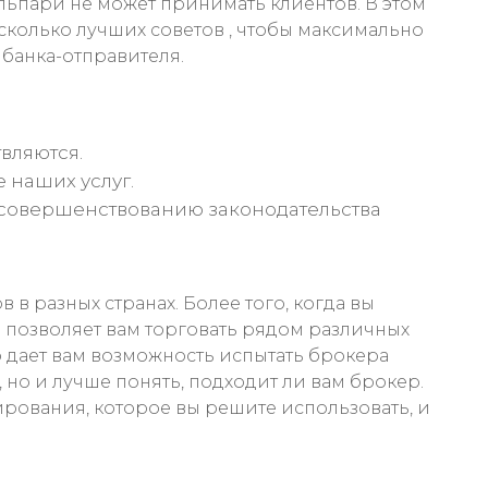
 Альпари не может принимать клиентов. В этом
есколько лучших советов , чтобы максимально
 банка-отправителя.
вляются.
 наших услуг.
 усовершенствованию законодательства
 разных странах. Более того, когда вы
н позволяет вам торговать рядом различных
о дает вам возможность испытать брокера
но и лучше понять, подходит ли вам брокер.
сирования, которое вы решите использовать, и