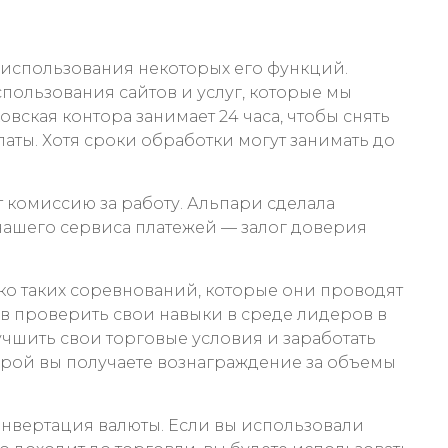
я использования некоторых его функций.
спользования сайтов и услуг, которые мы
вская контора занимает 24 часа, чтобы снять
аты. Хотя сроки обработки могут занимать до
т комиссию за работу. Альпари сделала
нашего сервиса платежей — залог доверия
олько таких соревнований, которые они проводят
в проверить свои навыки в среде лидеров в
учшить свои торговые условия и заработать
орой вы получаете вознаграждение за объемы
конвертация валюты. Если вы использовали