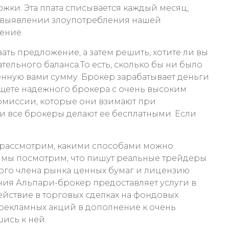
ржки. Эта плата списывается каждый месяц,
ри выявлении злоупотребления нашей
ение.
ть предложение, а затем решить, хотите ли вы
тельного баланса.То есть, сколько бы ни было
енную вами сумму. Брокер зарабатывает деньги
 ищете надежного брокера с очень высоким
омиссии, которые они взимают при
и все брокеры делают ее бесплатными. Если
ы рассмотрим, какими способами можно
е мы посмотрим, что пишут реальные трейдеры
ого члена рынка ценных бумаг и лицензию
я Альпари-брокер предоставляет услуги в
йствие в торговых сделках на фондовых
рекламных акций в дополнение к очень
ись к ней.