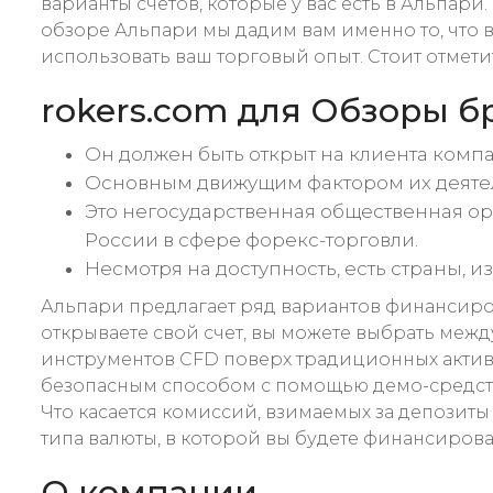
варианты счетов, которые у вас есть в Альпари
обзоре Альпари мы дадим вам именно то, что в
использовать ваш торговый опыт. Стоит отмети
rokers.com для Обзоры б
Он должен быть открыт на клиента компа
Основным движущим фактором их деятел
Это негосударственная общественная ор
России в сфере форекс-торговли.
Несмотря на доступность, есть страны, 
Альпари предлагает ряд вариантов финансирова
открываете свой счет, вы можете выбрать меж
инструментов CFD поверх традиционных активо
безопасным способом с помощью демо-средств.
Что касается комиссий, взимаемых за депозиты 
типа валюты, в которой вы будете финансирова
О компании