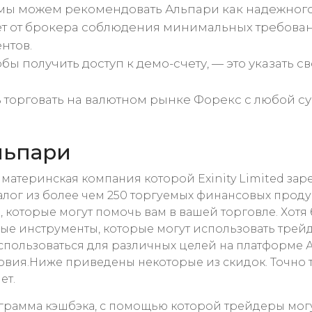
мы можем рекомендовать Альпари как надежного 
ебует от брокера соблюдения минимальных требова
нтов.
обы получить доступ к демо-счету, — это указать 
 торговать на валютном рынке Форекс с любой сум
льпари
x, материнская компания которой Exinity Limited 
алог из более чем 250 торгуемых финансовых проду
, которые могут помочь вам в вашей торговле. Хотя
рые инструменты, которые могут использовать тре
 использоваться для различных целей на платформе
ия.Ниже приведены некоторые из скидок. Точно так 
ет.
грамма кэшбэка, с помощью которой трейдеры могу