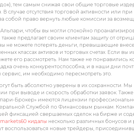
кидок), тем самым снижая свои общие торговые изде
н. В случае отсутствия торговой активности или п
за собой право вернуть любые комиссии за возмещ
 Альпари, чтобы вы могли спокойно проанализирова
 также предлагает своим клиентам защиту от отрица
, вы не можете потерять деньги, превышающие внес
ленных классах активов и торговых счетах. Если вы
ете его рассмотреть. Нам также не понравились к
адка очень конкурентоспособна, и в наши дни почт
 сервис, им необходимо пересмотреть это.
могут быть абсолютно уверены в их сохранности. М
ии при выводе и скорость обработки заявок. Такж
Альпари-Брокер» имеются лицензии профессиональн
еральной Службой по Финансовым рынкам. Компани
шей фиксацией свершаемых сделок на бирже и соде
markets60 кидалы
несколько различных бонусов и 
т воспользоваться новые трейдеры, присоединивш