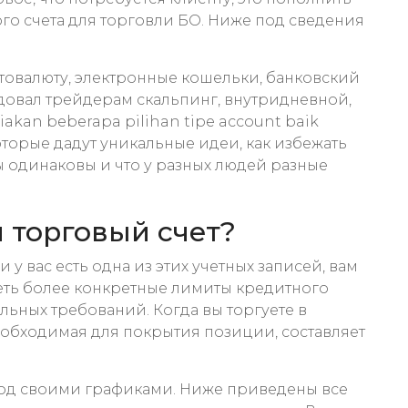
го счета для торговли БО. Ниже под сведения
товалюту, электронные кошельки, банковский
овал трейдерам скальпинг, внутридневной,
kan beberapa pilihan tipe account baik
оторые дадут уникальные идеи, как избежать
 одинаковы и что у разных людей разные
 торговый счет?
 у вас есть одна из этих учетных записей, вам
деть более конкретные лимиты кредитного
льных требований. Когда вы торгуете в
еобходимая для покрытия позиции, составляет
 под своими графиками. Ниже приведены все