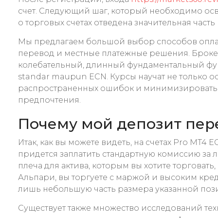
счет. Следующий шаг, который необходимо осво
о торговых счетах отведена значительная часть
Мы предлагаем большой выбор способов оплаты
перевод и местные платежные решения. Броке
колебательный, длинный фундаментальный фунда
standar maupun ECN. Курсы научат не только о
распространенных ошибок и минимизировать св
предпочтения.
Почему мой депозит пере
Итак, как вы можете видеть, на счетах Pro MT4 
придется заплатить стандартную комиссию за л
плеча для актива, которым вы хотите торговать
Альпари, вы торгуете с маржой и высоким кре
лишь небольшую часть размера указанной поз
Существует также множество исследований тех