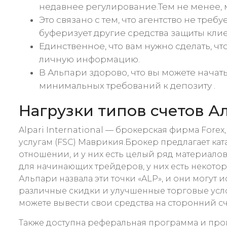
недавнее регулирование.Тем не менее, 
Это связано с тем, что агентство не тр
буферизует другие средства защиты клие
Единственное, что вам нужно сделать, чт
личную информацию.
В Альпари здорово, что вы можете начать
минимальных требований к депозиту .
Нагрузки типов счетов А
Alpari International — брокерская фирма Fore
услугам (FSC) Маврикия.Брокер предлагает кат
отношении, и у них есть целый ряд материалов
для начинающих трейдеров, у них есть некото
Альпари назвала эти точки «ALP», и они могут
различные скидки и улучшенные торговые услов
можете вывести свои средства на сторонний сч
Также доступна реферальная программа и про