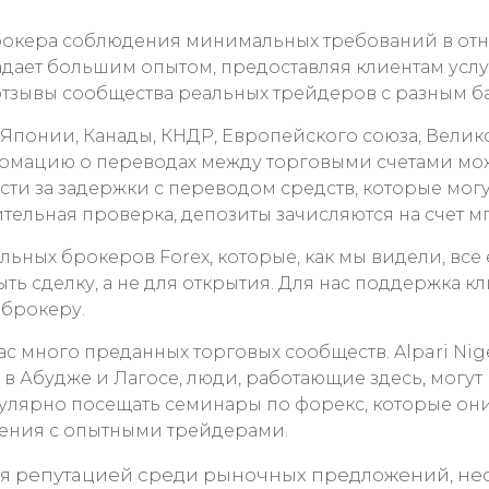
от брокера соблюдения минимальных требований в от
адает большим опытом, предоставляя клиентам усл
тзывы сообщества реальных трейдеров с разным баг
 Японии, Канады, КНДР, Европейского союза, Вели
рмацию о переводах между торговыми счетами мож
сти за задержки с переводом средств, которые могу
тельная проверка, депозиты зачисляются на счет м
льных брокеров Forex, которые, как мы видели, вс
рыть сделку, а не для открытия. Для нас поддержка 
 брокеру.
ас много преданных торговых сообществ. Alpari Nig
 в Абудже и Лагосе, люди, работающие здесь, мог
егулярно посещать семинары по форекс, которые он
дения с опытными трейдерами.
я репутацией среди рыночных предложений, несмо