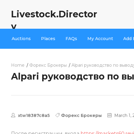
Livestock.Director
y
Auctions
Places
FAQs
My Account
Add 
Home
Форекс Брокеры
Alpari руководство по вывод
Alpari руководство по в
xtw18387c8a5
Форекс Брокеры
March 1, 
После регистрации, входа
https://markets60.rev