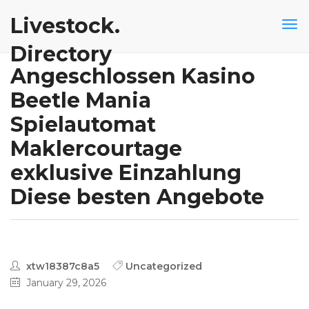
Livestock.
Directory
Angeschlossen Kasino
Beetle Mania
Spielautomat
Maklercourtage
exklusive Einzahlung
Diese besten Angebote
xtw18387c8a5
Uncategorized
January 29, 2026