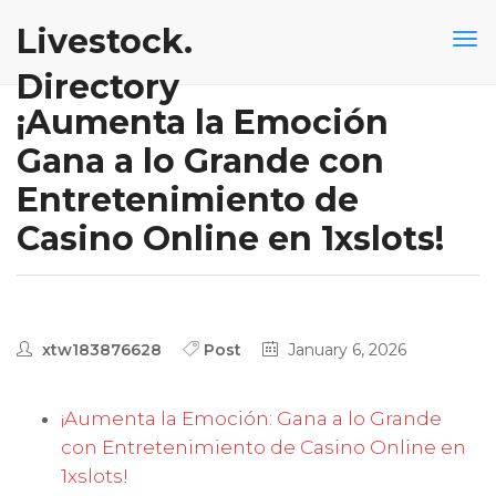
Livestock.
Directory
¡Aumenta la Emoción
Gana a lo Grande con
Entretenimiento de
Casino Online en 1xslots!
xtw183876628
Post
January 6, 2026
¡Aumenta la Emoción: Gana a lo Grande
con Entretenimiento de Casino Online en
1xslots!