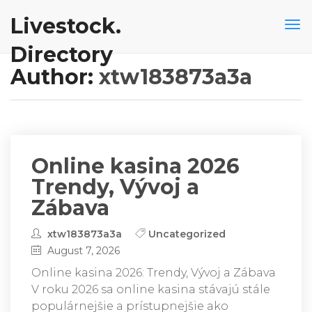
Livestock.
Directory
Author:
xtw183873a3a
Online kasina 2026
Trendy, Vývoj a
Zábava
xtw183873a3a
Uncategorized
August 7, 2026
Online kasina 2026: Trendy, Vývoj a Zábava
V roku 2026 sa online kasina stávajú stále
populárnejšie a prístupnejšie ako