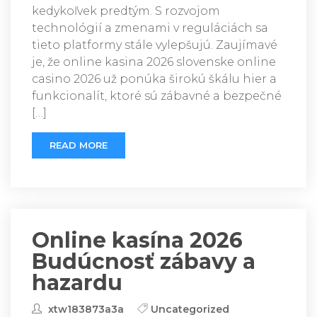
kedykoľvek predtým. S rozvojom
technológií a zmenami v reguláciách sa
tieto platformy stále vylepšujú. Zaujímavé
je, že online kasina 2026 slovenske online
casino 2026 už ponúka širokú škálu hier a
funkcionalít, ktoré sú zábavné a bezpečné
[…]
READ MORE
Online kasína 2026
Budúcnosť zábavy a
hazardu
xtw183873a3a
Uncategorized