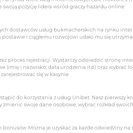
e swoją pozycję lidera wśród graczy hazardu online.
szych dostawców usług bukmacherskich na rynku inter
ej postawie i ciągłemu rozwojowi udało mu się utrzym
ez proces rejestracji. Wystarczy odwiedzić stronę inte
mię i nazwisko, data urodzenia itd.) oraz wybrać login 
arejestrować się w kasynie.
stąpić do korzystania z usług Unibet. Nasz pierwszy kr
y zmienić swoje dane osobowe, wybrać rozkład swoich 
 bonusów. Można je uzyskać za każde odwiedziny na st