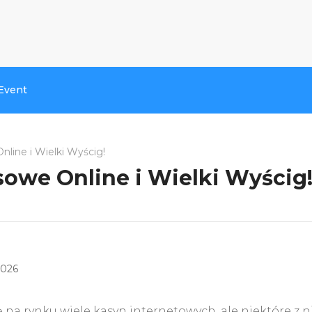
Event
line i Wielki Wyścig!
sowe Online i Wielki Wyścig
2026
ę na rynku wiele kasyn internetowych, ale niektóre z 