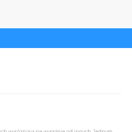
!
nich wyróżniają się wyraźnie od innych. Jednym