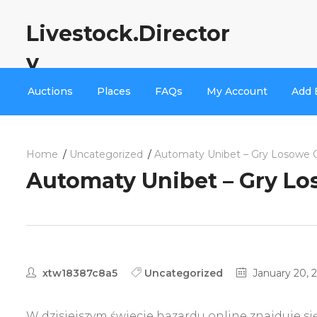
Livestock.Director
y
Auctions
Places
FAQs
My Account
Add 
Home
Uncategorized
Automaty Unibet – Gry Losowe On
Automaty Unibet – Gry Lo
xtw18387c8a5
Uncategorized
January 20, 
W dzisiejszym świecie hazardu online znajduje si