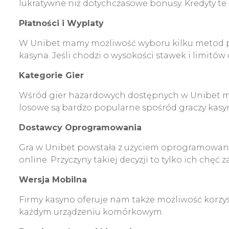
lukratywne niż dotychczasowe bonusy. Kredyty t
Płatności i Wyplaty
W Unibet mamy możliwość wyboru kilku metod pła
kasyna. Jeśli chodzi o wysokości stawek i limitó
Kategorie Gier
Wśród gier hazardowych dostępnych w Unibet może
losowe są bardzo popularne spośród graczy kasyn
Dostawcy Oprogramowania
Gra w Unibet powstała z użyciem oprogramowani
online. Przyczyny takiej decyzji to tylko ich c
Wersja Mobilna
Firmy kasyno oferuje nam także możliwość korzys
każdym urządzeniu komórkowym.