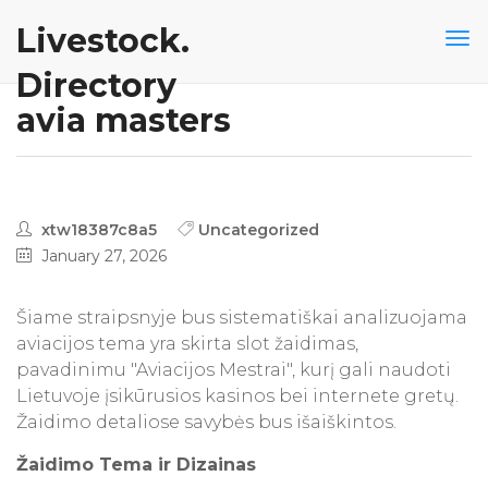
Livestock.
Directory
avia masters
xtw18387c8a5
Uncategorized
January 27, 2026
Šiame straipsnyje bus sistematiškai analizuojama
aviacijos tema yra skirta slot žaidimas,
pavadinimu "Aviacijos Mestrai", kurį gali naudoti
Lietuvoje įsikūrusios kasinos bei internete gretų.
Žaidimo detaliose savybės bus išaiškintos.
Žaidimo Tema ir Dizainas