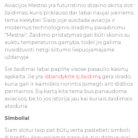
Aviacijos Mestrai yra futuristinio dizaino skirta slot
žaidimas, kuris priklauso dar labai naujai įvairiems
tema kiekybei. Šiaip joje susižada aviacija ir
modernus technologinis išradimų pavadinimu
"Mestrai". Žaidimo pristatymas gali būti skonis su
auktu temperaturos gamyba, todėl jis galima
nusidžuvoti netgi šiltumo liepuojamajame
uždarvyje.
Šie žaidimai labai paplitę visose pasaulio kasinų
sąskaita. Jie yra
išbandykite šį žaidimą
gera išrado,
kuria gali ir kaimiškis norintis įsimėgti ant didžios
permainos. Šią kartą kita tema bus panaudoma
aviacijos, be to jos istorija jau kai kuriais žaidimais
atsiduria.
Simboliai
Šiam slotui taip pat būtų verta pastebėti simboli.
Iš pradžių išsaugojamas pasaulis, turi dažniausiai