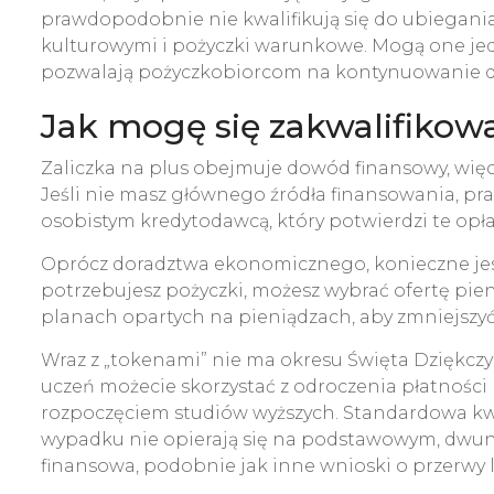
prawdopodobnie nie kwalifikują się do ubiegania 
kulturowymi i pożyczki warunkowe. Mogą one jedn
pozwalają pożyczkobiorcom na kontynuowanie dzi
Jak mogę się zakwalifikow
Zaliczka na plus obejmuje dowód finansowy, więc
Jeśli nie masz głównego źródła finansowania, p
osobistym kredytodawcą, który potwierdzi te opł
Oprócz doradztwa ekonomicznego, konieczne jest 
potrzebujesz pożyczki, możesz wybrać ofertę pieni
planach opartych na pieniądzach, aby zmniejszyć s
Wraz z „tokenami” nie ma okresu Święta Dziękczyn
uczeń możecie skorzystać z odroczenia płatności
rozpoczęciem studiów wyższych. Standardowa kw
wypadku nie opierają się na podstawowym, dwun
finansowa, podobnie jak inne wnioski o przerwy l