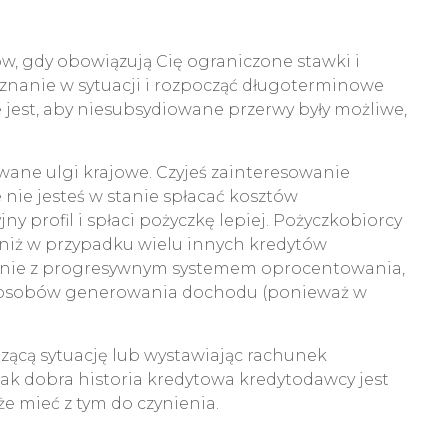
, gdy obowiązują Cię ograniczone stawki i
znanie w sytuacji i rozpocząć długoterminowe
jest, aby niesubsydiowane przerwy były możliwe,
owane ulgi krajowe. Czyjeś zainteresowanie
nie jesteś w stanie spłacać kosztów
y profil i spłaci pożyczkę lepiej. Pożyczkobiorcy
w niż w przypadku wielu innych kredytów
ualnie z progresywnym systemem oprocentowania,
h sposobów generowania dochodu (ponieważ w
dzącą sytuację lub wystawiając rachunek
nak dobra historia kredytowa kredytodawcy jest
e mieć z tym do czynienia.