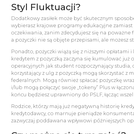
Styl Fluktuacji?
Dodatkowy zasiłek może być skutecznym sposobe
wybierasz krajowe programy edukacyjne zamiast 
oczekiwania, zanim zdecydujesz się na poważne 
a pożyczki nie są objęte przepisami, ale możesz str
Ponadto, pożyczki wiążą się z niższymi opłatami 
kredytem z pożyczką zaczyna się kumulować już o
operacyjnych jak student rozpoczynający studia, c
korzystający z ulg z pożyczką mogą skorzystać z 
federalnych. Mogą również spłacać pożyczkę wr
i/lub mogą połączyć swoje „tokeny” Plus w łącz
końcu będziesz uprawniony do PSLF, łącząc wszelk
Rodzice, którzy mają już negatywną historię kred
kredytodawcy, co marnuje pieniądze konsumenta, j
zazwyczaj poddawana wpływowi późniejszych opłat