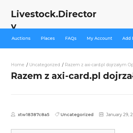
Livestock.Director
y
Auctions
Places
FAQs
My Account
Add 
Home
Uncategorized
Razem z axi-card.pl dojrzałym O
Razem z axi-card.pl dojrz
xtw18387c8a5
Uncategorized
January 29, 