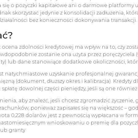
się o pożyczki kapitałowe ani o darmowe platformy uł
ak skorzystać jedynie z konsolidacji zadłużenia, któ
ałalności bez konieczności dokonywania transakcji.
ać?
 ocena zdolności kredytowej ma wpływ na to, czy zost
rawdopodobnie zostanie ona użyta przez poręczyciela 
aty) lub dane stanowiące dodatkowe okoliczności, któ
natychmiastowe uzyskanie profesjonalnej gwarancji, 
ężną (dokument, dłuższy okres i kalibracja). Kredyty 
płatę dowolnej części pieniędzy, jeśli są one również
ienia, aby znaleźć, jeśli chcesz zgromadzić życzenie,
 rachunków, ponieważ zapisałeś się na większość – god
ota 0,228 dolarów jest z pewnością wypłacana w for
astomiesięcznym wnioskowaniu o premię dla pożyczk
ub granty.