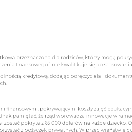
kowa przeznaczona dla rodziców, którzy mogą pokryć
nia finansowego i nie kwalifikuje się do stosowania
olnością kredytową, dodając poręczyciela i dokumentu
ch.
i finansowymi, pokrywającymi koszty zajęć edukacyjny
 jednak pamiętać, że rząd wprowadza innowacje w rama
i zostać pokryta z 65 000 dolarów na każde dziecko. 
korzystać z pożyczek prywatnych. W przeciwieństwie d