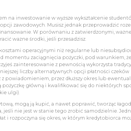
m na inwestowanie w wyższe wykształcenie studentów
opcji zawodowych. Musisz jednak przeprowadzić roze
finansowanie. W porównaniu z zatwierdzonymi, ważne 
acić ważne środki, jeśli przesadzisz.
i kosztami operacyjnymi niż regularne lub niesubsydi
d momentu zaciągnięcia pożyczki, pod warunkiem, że 
zyjeś zainteresowanie z pewnością wykorzysta tradycyjn
mniejszej liczby alternatywnych opcji płatności czekó
az z powiadomieniem, przez dłuższy okres lub ewent
oną pożyczkę główną i kwalifikować się do niektóryc
ie ulgi).
ytową, mogą ją kupić, a nawet poprawić, tworząc łago
eśli nie jest w stanie tego zrobić samodzielnie. Jed
 i rozpoczyna się okres, w którym kredytobiorca moż