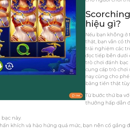
Scorching
hiệu gì?
Nếu bạn không ở t
thật, bạn vẫn có 
trải nghiệm các tr
đọc tiếp bên dưới 
trò chơi đánh bạc 
cung cấp trò chơi 
nay cũng cho phép
bằng tiền thật tùy 
Từ bước thứ ba vớ
thưởng hấp dẫn đư
 bạc này.
 phấn khích và hào hứng quá mức, bạn nên cố gắng đ