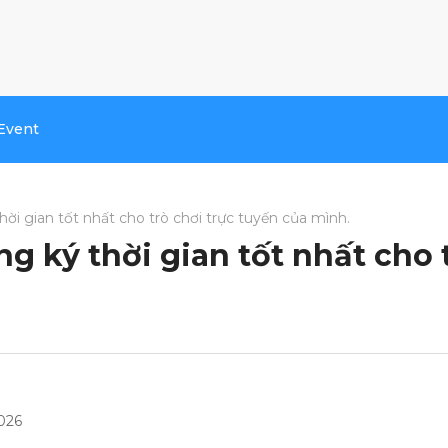
Event
hời gian tốt nhất cho trò chơi trực tuyến của mình.
g ký thời gian tốt nhất cho 
2026