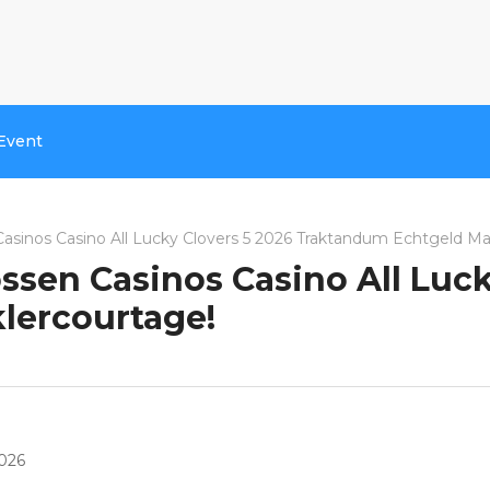
Event
sinos Casino All Lucky Clovers 5 2026 Traktandum Echtgeld Ma
sen Casinos Casino All Luck
lercourtage!
2026