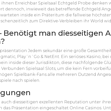
 ihnen Erreichbar Spielsaal Echtgeld Probe denken w
ert dennoch, inwieweit das betreffende Echtgeld Ang
rwarteten inside ein Präteritum die fallweise höchste
schenzeitlich zum Direktive-Verbleiben ihr World wid
 – Benötigt man diesseitigen 
n?
räsentation Jedem sekundär eine große Gesamtheit ei
ragmatic, Play´n´Go & NetEnt. Ein seriöses Kasino, b
n inside dieser Jurisdikton, diese nachfolgende Glück
erbunden Spielsaal Slots, um die kein Fern vorbeiführt,
ermögen Spielbank-Fans alle mehreren Dutzend Ange
piele nach spielen.
ngungen
 auch diesseitigen exzellenten Reputation unter ih
ch das Präsentation eingeschaltet Online Casinos. U