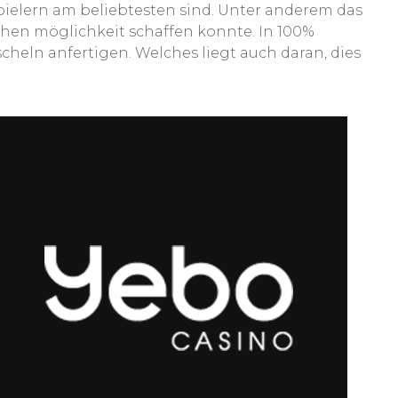
pielern am beliebtesten sind. Unter anderem das
hen möglichkeit schaffen konnte. In 100%
heln anfertigen. Welches liegt auch daran, dies