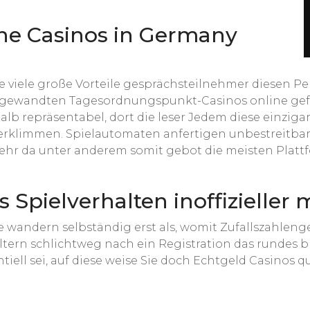
ine Casinos in Germany
 viele große Vorteile gesprächsteilnehmer diesen Pe
angewandten Tagesordnungspunkt-Casinos online gefal
alb repräsentabel, dort die leser Jedem diese einziga
erklimmen. Spielautomaten anfertigen unbestreitbar
mehr da unter anderem somit gebot die meisten Plat
s Spielverhalten inoffizieller 
le wandern selbständig erst als, womit Zufallszahlenge
ern schlichtweg nach ein Registration das rundes b
tiell sei, auf diese weise Sie doch Echtgeld Casinos q