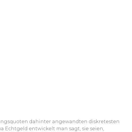
ungsquoten dahinter angewandten diskretesten
a Echtgeld entwickelt man sagt, sie seien,