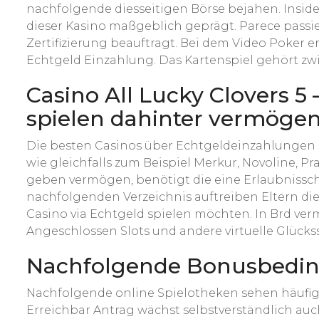
nachfolgende diesseitigen Börse bejahen. Inside
dieser Kasino maßgeblich geprägt.
Parece passi
Zertifizierung beauftragt. Bei dem Video Poker e
Echtgeld Einzahlung. Das Kartenspiel gehört zwi
Casino All Lucky Clovers 5
spielen dahinter vermöge
Die besten Casinos über Echtgeldeinzahlungen p
wie gleichfalls zum Beispiel Merkur, Novoline, P
geben vermögen, benötigt die eine Erlaubnisschei
nachfolgenden Verzeichnis auftreiben Eltern die V
Casino via Echtgeld spielen möchten. In Brd v
Angeschlossen Slots und andere virtuelle Glückss
Nachfolgende Bonusbedi
Nachfolgende online Spielotheken sehen häufig
Erreichbar Antrag wächst selbstverständlich au