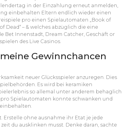
alendertag in der Einzahlung erneut anmelden,
hlung einbehalten Eltern endlich wieder einen
reispiele pro einen Spielautomaten „Book of
of Dead“ – & welches abzüglich die eine
de Bet Innenstadt, Dream Catcher, Geschäft or
ielen des Live Casinos.
r meine Gewinnchancen
ksamkeit neuer Glücksspieler anzuregen. Dies
spielbehörden. Es wird bei keramiken
pielerlebnis so allemal unter anderem behaglich
ie pro Spielautomaten konnte schwanken und
einbehalten.
. Erstelle ohne ausnahme ihr Etat je jede
 zeit du ausklinken musst. Denke daran, sachte