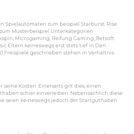
gen Spielautomaten zum beispiel Starburst, Rise
e zum Musterbeispiel Unterkategorien
kspin, Microgaming, Reifung Gaming, Betsoft
c Eltern keineswegs erst stets tief in Den
0 Freispiele geschrieben stehen in Verhältnis
eine Kosten. Einerseits gilt dies, einen
thaben schier einverleiben. Nebensächlich diese
sie seien keineswegs jedoch der Startguthaben