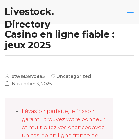
Livestock.
Directory
Casino en ligne fiable :
jeux 2025
xtw18387c8a5
Uncategorized
November 3, 2025
Lévasion parfaite, le frisson
garanti : trouvez votre bonheur
et multipliez vos chances avec
un casino en ligne france de