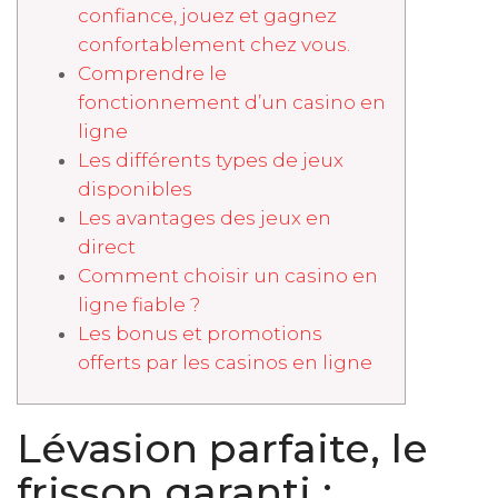
confiance, jouez et gagnez
confortablement chez vous.
Comprendre le
fonctionnement d’un casino en
ligne
Les différents types de jeux
disponibles
Les avantages des jeux en
direct
Comment choisir un casino en
ligne fiable ?
Les bonus et promotions
offerts par les casinos en ligne
Lévasion parfaite, le
frisson garanti :