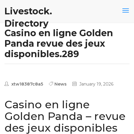
Livestock.
Directory
Casino en ligne Golden
Panda revue des jeux
disponibles.289
xtw18387c8a5
News
January 19, 2026
Casino en ligne
Golden Panda – revue
des jeux disponibles