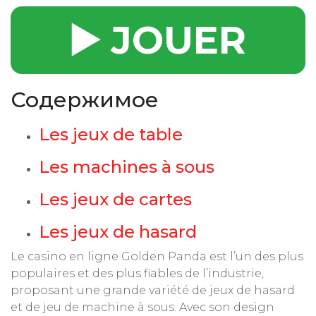
▶️ JOUER
Содержимое
Les jeux de table
Les machines à sous
Les jeux de cartes
Les jeux de hasard
Le casino en ligne Golden Panda est l’un des plus
populaires et des plus fiables de l’industrie,
proposant une grande variété de jeux de hasard
et de jeu de machine à sous. Avec son design